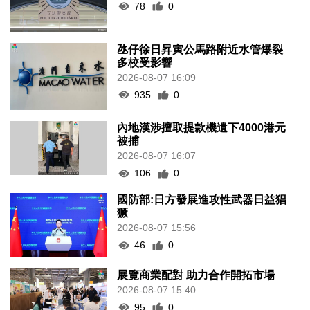
78
0
氹仔徐日昇寅公馬路附近水管爆裂
多校受影響
2026-08-07 16:09
935
0
內地漢涉擅取提款機遺下4000港元
被捕
2026-08-07 16:07
106
0
國防部:日方發展進攻性武器日益猖
獗
2026-08-07 15:56
46
0
展覽商業配對 助力合作開拓市場
2026-08-07 15:40
95
0