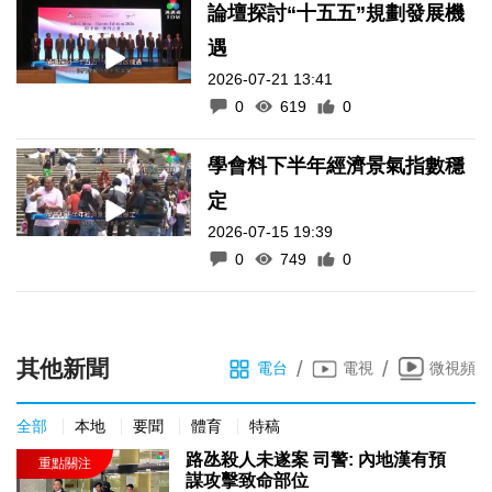
論壇探討“十五五”規劃發展機
遇
2026-07-21 13:41
0
619
0
學會料下半年經濟景氣指數穩
定
2026-07-15 19:39
0
749
0
其他新聞
/
/
電台
電視
微視頻
全部
本地
要聞
體育
特稿
路氹殺人未遂案 司警: 內地漢有預
謀攻擊致命部位