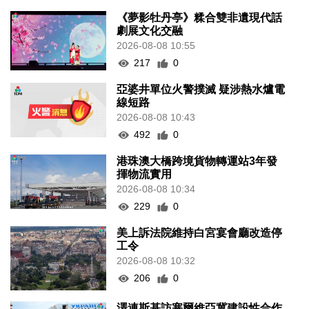
《夢影牡丹亭》糅合雙非遺現代話
劇展文化交融
2026-08-08 10:55
217
0
亞婆井單位火警撲滅 疑涉熱水爐電
線短路
2026-08-08 10:43
492
0
港珠澳大橋跨境貨物轉運站3年發
揮物流實用
2026-08-08 10:34
229
0
美上訴法院維持白宮宴會廳改造停
工令
2026-08-08 10:32
206
0
澤連斯基訪塞爾維亞冀建設性合作