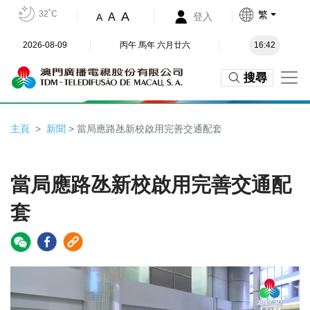
32˚C
繁
A
A
登入
A
2026-08-09
丙午 馬年 六月廿六
16:42
搜尋
主頁
新聞
> 當局應路氹新校啟用完善交通配套
當局應路氹新校啟用完善交通配
套
Video
Player