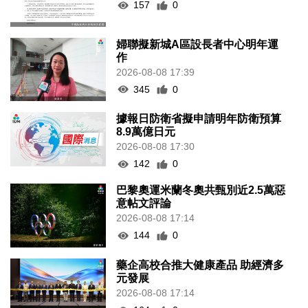
157
0
婦聯擬新城A區設長者中心明年運
作
2026-08-08 17:39
345
0
據報日防衛省擬申請明年防衛預算
8.9萬億日元
2026-08-08 17:30
142
0
巴黎奧運米蘭冬奧共甄別近2.5萬惡
意帖文評論
2026-08-08 17:14
144
0
藥企高校合推大健康產品 助經濟多
元發展
2026-08-08 17:14