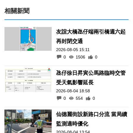
相關新聞
友誼大橋氹仔端兩引橋週六起
再封閉交通
2026-08-05 15:11
0
1506
0
氹仔徐日昇寅公馬路臨時交管
受天氣影響延長
2026-08-04 18:58
0
554
0
仙德麗街設新路口分流 當局續
監測適時優化
2026-08-04 13:54