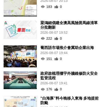
2026-08-07 20:13
183
0
梁鴻細倡建全澳高風險斑馬線清單
分批翻新
2026-08-07 19:52
222
0
葡西語市場推介會冀助企業出海
2026-08-07 19:44
151
0
政府啟梳理樓宇外牆維修防火安全
監管流程
2026-08-07 19:41
176
0
“白海豚”料今晚移入東海 多地提前
防颱