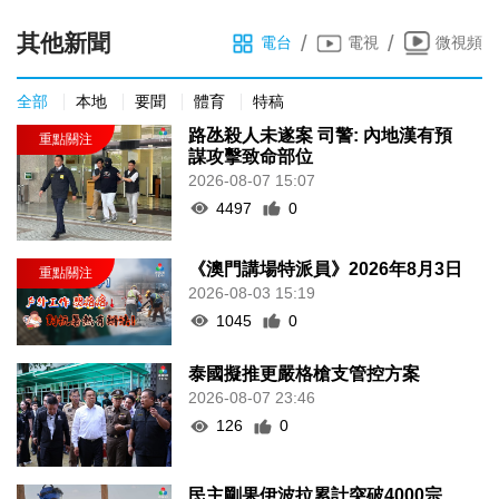
其他新聞
/
/
電台
電視
微視頻
全部
本地
要聞
體育
特稿
路氹殺人未遂案 司警: 內地漢有預
謀攻擊致命部位
2026-08-07 15:07
4497
0
《澳門講場特派員》2026年8月3日
2026-08-03 15:19
1045
0
泰國擬推更嚴格槍支管控方案
2026-08-07 23:46
126
0
民主剛果伊波拉累計突破4000宗