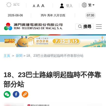
31˚C
繁
A
A
登入
A
2026-08-06
丙午 馬年 六月廿四
07:30
搜尋
主頁
新聞
> 18、23巴士路線明起臨時不停靠部分站
18、23巴士路線明起臨時不停靠
部分站
Video