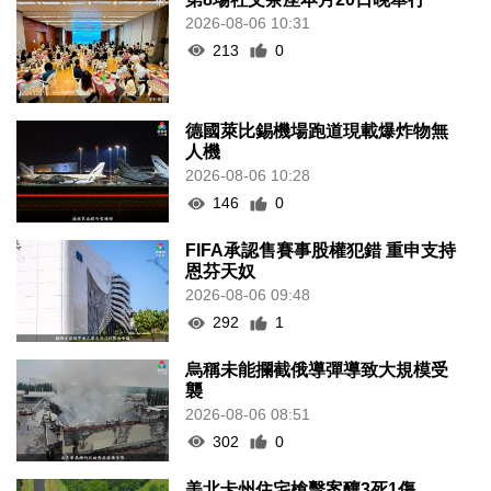
2026-08-06 10:31
213
0
德國萊比錫機場跑道現載爆炸物無
人機
2026-08-06 10:28
146
0
FIFA承認售賽事股權犯錯 重申支持
恩芬天奴
2026-08-06 09:48
292
1
烏稱未能攔截俄導彈導致大規模受
襲
2026-08-06 08:51
302
0
美北卡州住宅槍擊案釀3死1傷