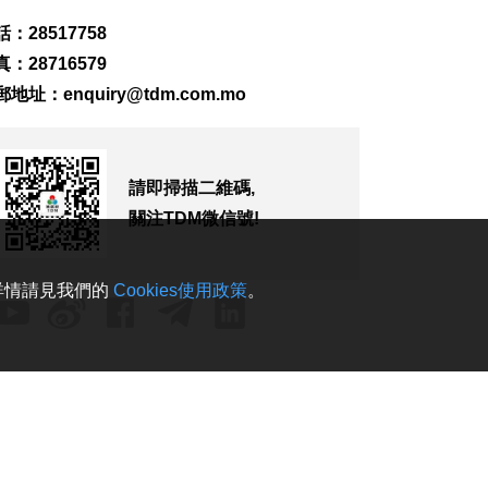
146
0
：28517758
沙特稱胡塞武裝也門
：28716579
邊境施襲釀11傷
2026-08-07 09:51
郵地址：
enquiry@tdm.com.mo
100
0
特朗普承認部分彈藥
供應緊張
請即掃描二維碼,
2026-08-07 09:08
關注TDM微信號!
246
0
特朗普再簽令收緊出
。詳情請見我們的
Cookies使用政策
。
生公民權打擊生育旅
遊
2026-08-07 08:27
287
0
俄煉油廠遇襲 澤連斯
基稱削弱俄燃料供應
2026-08-07 07:18
211
0