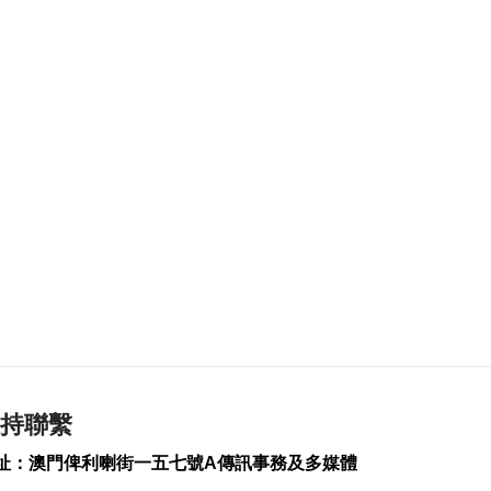
業界冀培訓專項認證
導遊對接銀髮旅遊市
場
2026-08-07 11:28
143
0
中國澳門代表團赴汶
萊參與亞太反洗錢組
織會議
2026-08-07 10:49
219
0
司警雷霆行動截獲1男
子逾期逗留
2026-08-07 10:34
218
0
持聯繫
美對多晶矽及衍生產
品加稅設最低進口價
址：澳門俾利喇街一五七號A傳訊事務及多媒體
2026-08-07 09:54