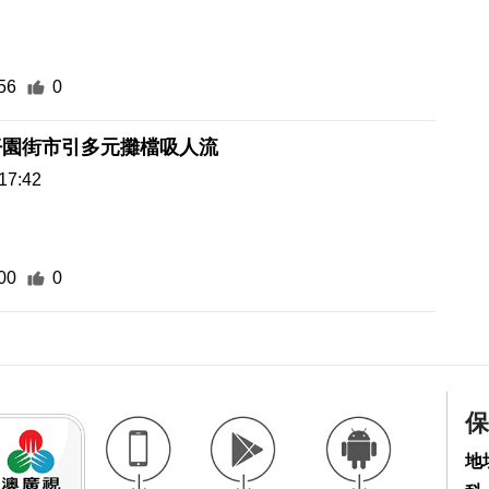
56
0
仔園街市引多元攤檔吸人流
17:42
00
0
保
地