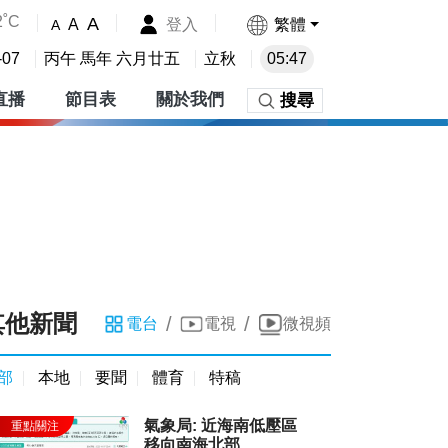
2˚C
A
登入
繁體
A
A
-07
丙午 馬年 六月廿五
立秋
05:47
直播
節目表
關於我們
搜尋
其他新聞
/
/
電台
電視
微視頻
部
本地
要聞
體育
特稿
氣象局: 近海南低壓區
移向南海北部