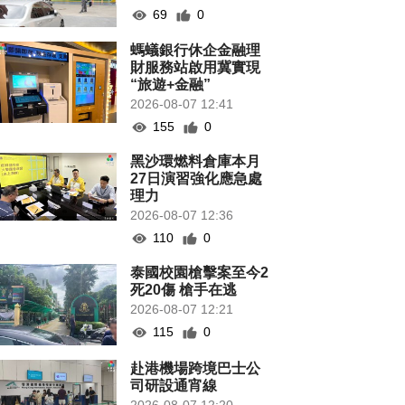
69
0
螞蟻銀行休企金融理
財服務站啟用冀實現
“旅遊+金融”
2026-08-07 12:41
155
0
黑沙環燃料倉庫本月
27日演習強化應急處
理力
2026-08-07 12:36
110
0
泰國校園槍擊案至今2
死20傷 槍手在逃
2026-08-07 12:21
115
0
赴港機場跨境巴士公
司研設通宵線