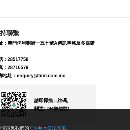
違例
2026-08-08 15:56
252
0
特朗普重啟罷免聯儲
持聯繫
局理事庫克程序
2026-08-08 15:39
址：澳門俾利喇街一五七號A傳訊事務及多媒體
172
0
團體辦論壇提升健康
：28517758
素質 倡增中西醫協同
：28716579
2026-08-08 15:32
郵地址：
enquiry@tdm.com.mo
135
0
法聯會續普法對接國
家“十五五”助澳法治
建設
請即掃描二維碼,
2026-08-08 15:31
關注TDM微信號!
231
0
菲新星伊雅娜闖多倫
。詳情請見我們的
Cookies使用政策
。