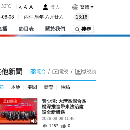
32˚C
A
登入
繁體
A
A
-08-08
丙午 馬年 六月廿六
13:16
直播
節目表
關於我們
搜尋
其他新聞
/
/
電台
電視
微視頻
部
本地
要聞
體育
特稿
黃少澤: 大灣區深合區
縱深推進帶來法治建
設全新機遇
2026-08-08 11:40
1257
0