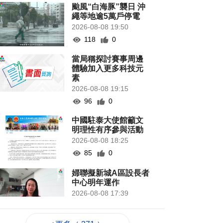
颱風“白海豚”襲日 沖
繩等地逾5萬戶停電
2026-08-08 19:50
118
0
當局稱探討賽事周邊
體驗加入更多科技元
素
2026-08-08 19:15
96
0
中國駐泰大使館籲文
明理性有序參與活動
2026-08-08 18:25
85
0
婦聯擬新城A區設長者
中心明年運作
2026-08-08 17:39
253
0