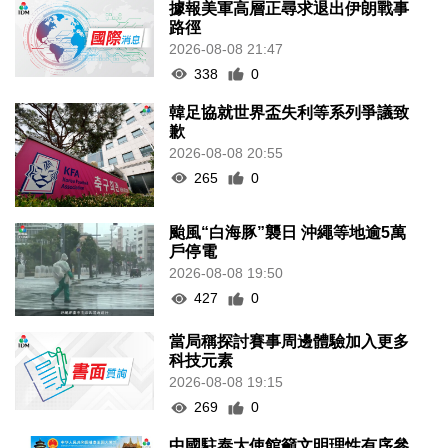
據報美軍高層正尋求退出伊朗戰事
路徑
2026-08-08 21:47
338
0
韓足協就世界盃失利等系列爭議致
歉
2026-08-08 20:55
265
0
颱風“白海豚”襲日 沖繩等地逾5萬
戶停電
2026-08-08 19:50
427
0
當局稱探討賽事周邊體驗加入更多
科技元素
2026-08-08 19:15
269
0
中國駐泰大使館籲文明理性有序參