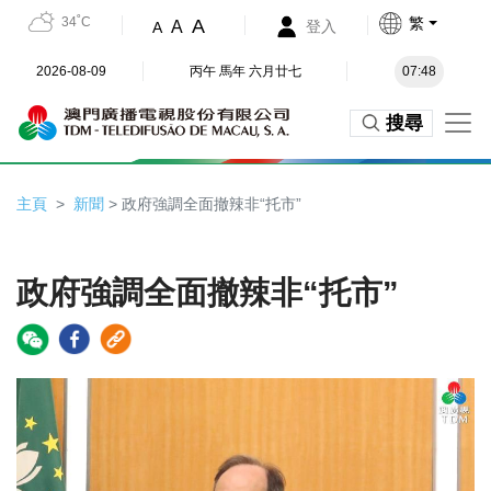
34˚C
繁
A
A
登入
A
2026-08-09
丙午 馬年 六月廿七
07:48
搜尋
主頁
新聞
> 政府強調全面撤辣非“托市”
政府強調全面撤辣非“托市”