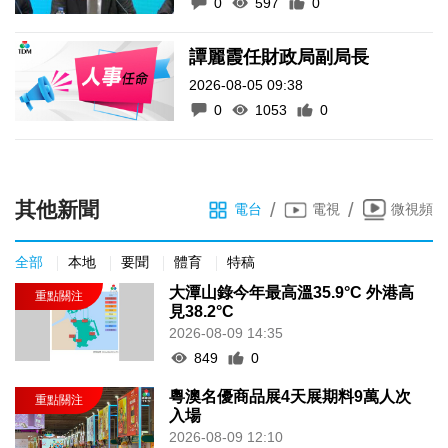
0
597
0
譚麗霞任財政局副局長
2026-08-05 09:38
0
1053
0
其他新聞
/
/
電台
電視
微視頻
全部
本地
要聞
體育
特稿
大潭山錄今年最高溫35.9°C 外港高
見38.2°C
2026-08-09 14:35
849
0
粵澳名優商品展4天展期料9萬人次
入場
2026-08-09 12:10