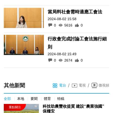
當局料社會需時適應工會法
2024-08-02 15:58
0
5616
0
行政會完成討論工會法施行細
則
2024-08-02 15:49
0
2674
0
其他新聞
/
/
電台
電視
微視頻
全部
本地
要聞
體育
特稿
科技助農豐收提質 建設“農業強國”
保糧安