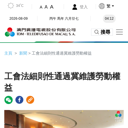
34˚C
繁
A
A
登入
A
2026-08-09
丙午 馬年 六月廿七
04:12
搜尋
主頁
新聞
> 工會法細則性通過冀維護勞動權益
工會法細則性通過冀維護勞動權
益