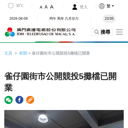
30˚C
繁
A
A
登入
A
2026-08-09
丙午 馬年 六月廿六
23:05
搜尋
主頁
新聞
> 雀仔園街市公開競投5攤檔已開業
雀仔園街市公開競投5攤檔已開
業