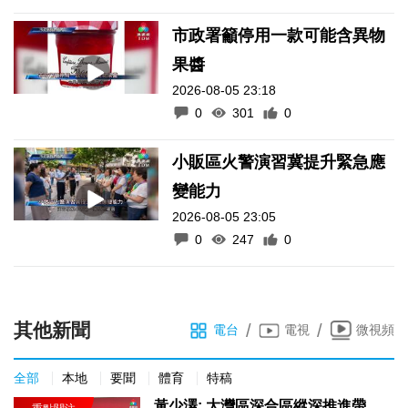
市政署籲停用一款可能含異物
果醬
2026-08-05 23:18
0
301
0
小販區火警演習冀提升緊急應
變能力
2026-08-05 23:05
0
247
0
其他新聞
/
/
電台
電視
微視頻
全部
本地
要聞
體育
特稿
黃少澤: 大灣區深合區縱深推進帶