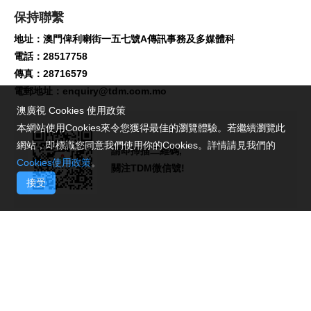
保持聯繫
地址：澳門俾利喇街一五七號A傳訊事務及多媒體科
電話：28517758
傳真：28716579
電郵地址：
enquiry@tdm.com.mo
澳廣視 Cookies 使用政策
本網站使用Cookies來令您獲得最佳的瀏覽體驗。若繼續瀏覽此
網站，即標識您同意我們使用你的Cookies。詳情請見我們的
請即掃描二維碼,
Cookies使用政策
。
關注TDM微信號!
接受