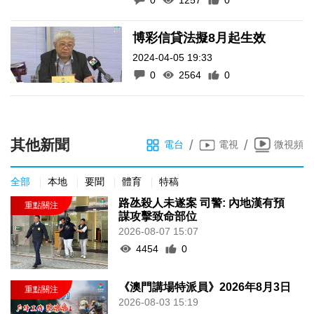
博彩信貸法擬8月起生效
2024-04-05 19:33
0
2564
0
其他新聞
/
/
電台
電視
微視頻
全部
本地
要聞
體育
特稿
路氹殺人未遂案 司警: 內地漢有預
謀攻擊致命部位
2026-08-07 15:07
4454
0
《澳門講場特派員》2026年8月3日
2026-08-03 15:19