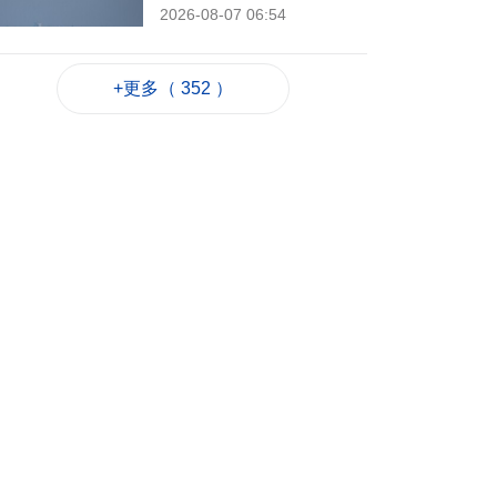
2026-08-07 06:54
190
0
西班牙休達非法移民
+更多（ 352 ）
潮增至約百人死亡
2026-08-06 23:45
244
0
也門胡塞武裝襲擊致
35名政府軍士兵死亡
2026-08-06 23:06
224
0
岑浩輝滿意科技園籌
建進度 促吸引人才進
駐
2026-08-06 22:35
469
0
粵政府在澳成功發行
25億離岸人民幣地方
債