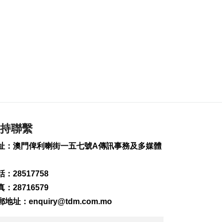
2026-08-06 19:46
483
0
朝鮮向東部海域發射
短程彈道導彈
2026-08-06 19:41
177
0
陳禮祺促規範停車場
車輛升降機使用保養
2026-08-06 19:21
253
0
持聯繫
治安警雷霆行動截3人
址：澳門俾利喇街一五七號A傳訊事務及多媒體
逾期逗留
2026-08-06 19:20
310
0
：28517758
：28716579
“白海豚”料最快下週
日浙閩沿海登陸
郵地址：
enquiry@tdm.com.mo
2026-08-06 18:58