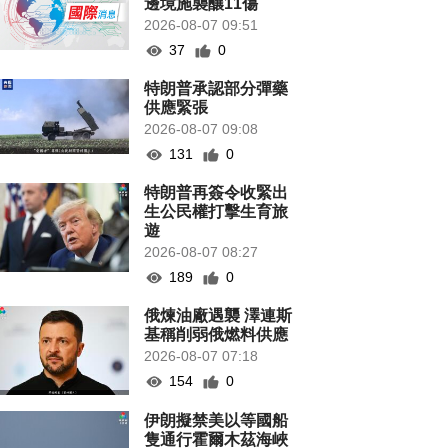
邊境施襲釀11傷
2026-08-07 09:51
37
0
特朗普承認部分彈藥
供應緊張
2026-08-07 09:08
131
0
特朗普再簽令收緊出
生公民權打擊生育旅
遊
2026-08-07 08:27
189
0
俄煉油廠遇襲 澤連斯
基稱削弱俄燃料供應
2026-08-07 07:18
154
0
伊朗擬禁美以等國船
隻通行霍爾木茲海峽