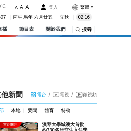
0˚C
A
登入
繁體
A
A
-07
丙午 馬年 六月廿五
立秋
02:16
直播
節目表
關於我們
搜尋
其他新聞
/
/
電台
電視
微視頻
部
本地
要聞
體育
特稿
澳琴大學城澳大首批
約330名研究生入住學