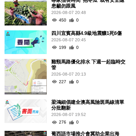
專家指長時間”抱冬瓜”或有安全隱
患籲勿跟風
2026-08-07 20:48
450
0
四川宜賓高縣4.9級地震釀1死6傷
2026-08-07 20:45
199
0
雞頸馬路優化排水 下週一起臨時交
管
2026-08-07 20:13
227
0
梁鴻細倡建全澳高風險斑馬線清單
分批翻新
2026-08-07 19:52
276
0
葡西語市場推介會冀助企業出海