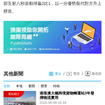
部互射八秒滾動球贏2比1，以一分優勢取代對方升上
榜首。
其他新聞
/
/
電台
電視
微視頻
全部
本地
要聞
體育
特稿
港珠澳大橋跨境貨物轉運站3年發
揮物流實用
2026-08-08 10:34