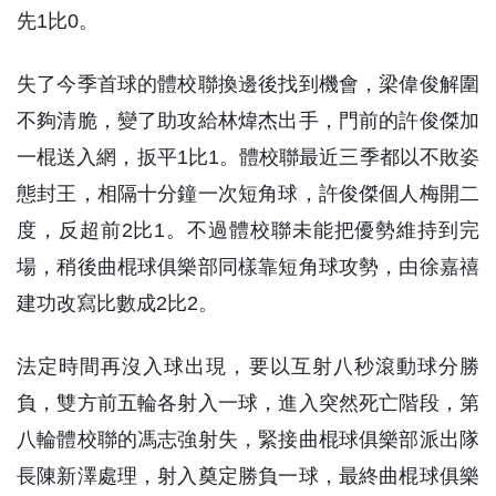
先1比0。
失了今季首球的體校聯換邊後找到機會，梁偉俊解圍
不夠清脆，變了助攻給林煒杰出手，門前的許俊傑加
一棍送入網，扳平1比1。體校聯最近三季都以不敗姿
態封王，相隔十分鐘一次短角球，許俊傑個人梅開二
度，反超前2比1。不過體校聯未能把優勢維持到完
場，稍後曲棍球俱樂部同樣靠短角球攻勢，由徐嘉禧
建功改寫比數成2比2。
法定時間再沒入球出現，要以互射八秒滾動球分勝
負，雙方前五輪各射入一球，進入突然死亡階段，第
八輪體校聯的馮志強射失，緊接曲棍球俱樂部派出隊
長陳新澤處理，射入奠定勝負一球，最終曲棍球俱樂