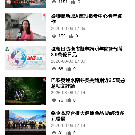
1151
0
婦聯擬新城A區設長者中心明年運
作
2026-08-08 17:39
156
0
據報日防衛省擬申請明年防衛預算
8.9萬億日元
2026-08-08 17:30
68
0
巴黎奧運米蘭冬奧共甄別近2.5萬惡
意帖文評論
2026-08-08 17:14
76
0
藥企高校合推大健康產品 助經濟多
元發展
2026-08-08 17:14
81
0