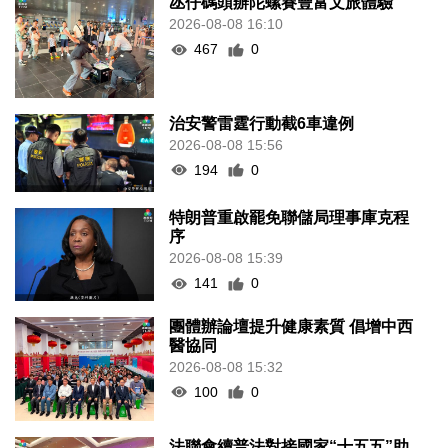
氹仔碼頭辦陀螺賽豐富文旅體驗
2026-08-08 16:10
467
0
治安警雷霆行動截6車違例
2026-08-08 15:56
194
0
特朗普重啟罷免聯儲局理事庫克程
序
2026-08-08 15:39
141
0
團體辦論壇提升健康素質 倡增中西
醫協同
2026-08-08 15:32
100
0
法聯會續普法對接國家“十五五”助