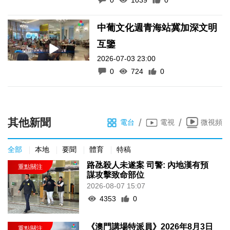
中葡文化週青海站冀加深文明
互鑒
2026-07-03 23:00
0
724
0
其他新聞
/
/
電台
電視
微視頻
全部
本地
要聞
體育
特稿
路氹殺人未遂案 司警: 內地漢有預
謀攻擊致命部位
2026-08-07 15:07
4353
0
《澳門講場特派員》2026年8月3日