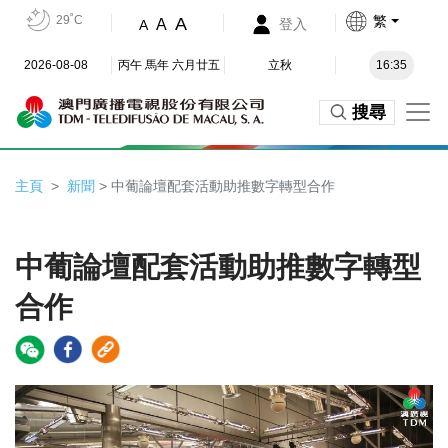
29˚C
繁
A
A
登入
A
2026-08-08
丙午 馬年 六月廿五
立秋
16:35
搜尋
主頁
新聞
> 中葡論壇配套活動助推數字轉型合作
中葡論壇配套活動助推數字轉型
合作