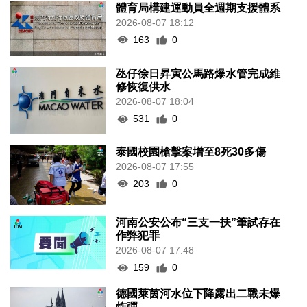
體育局構建運動員全週期支援體系
2026-08-07 18:12
163
0
氹仔徐日昇寅公馬路爆水管完成維
修恢復供水
2026-08-07 18:04
531
0
泰國校園槍擊案增至8死30多傷
2026-08-07 17:55
203
0
河南公安公布“三支一扶”筆試存在
作弊犯罪
2026-08-07 17:48
159
0
德國萊茵河水位下降露出二戰未爆
炸彈