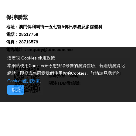
保持聯繫
地址：澳門俾利喇街一五七號A傳訊事務及多媒體科
電話：28517758
傳真：28716579
電郵地址：
enquiry@tdm.com.mo
澳廣視 Cookies 使用政策
本網站使用Cookies來令您獲得最佳的瀏覽體驗。若繼續瀏覽此
網站，即標識您同意我們使用你的Cookies。詳情請見我們的
請即掃描二維碼,
Cookies使用政策
。
關注TDM微信號!
接受