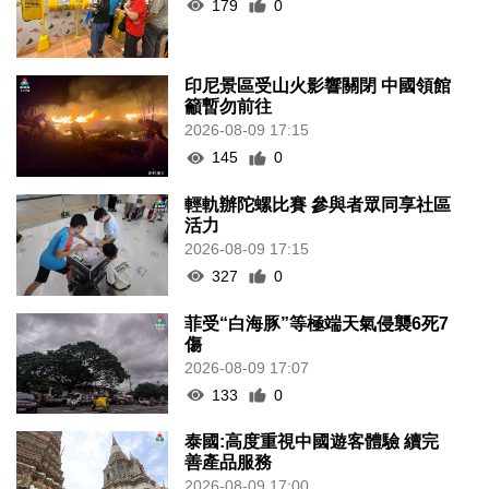
179
0
印尼景區受山火影響關閉 中國領館
籲暫勿前往
2026-08-09 17:15
145
0
輕軌辦陀螺比賽 參與者眾同享社區
活力
2026-08-09 17:15
327
0
菲受“白海豚”等極端天氣侵襲6死7
傷
2026-08-09 17:07
133
0
泰國:高度重視中國遊客體驗 續完
善產品服務
2026-08-09 17:00