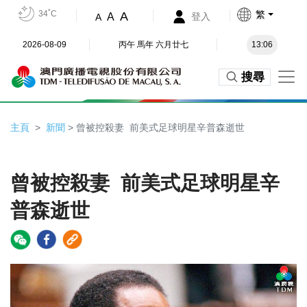
34˚C
繁
A
A
登入
A
2026-08-09
丙午 馬年 六月廿七
13:06
搜尋
主頁
新聞
> 曾被控殺妻 前美式足球明星辛普森逝世
曾被控殺妻 前美式足球明星辛
普森逝世