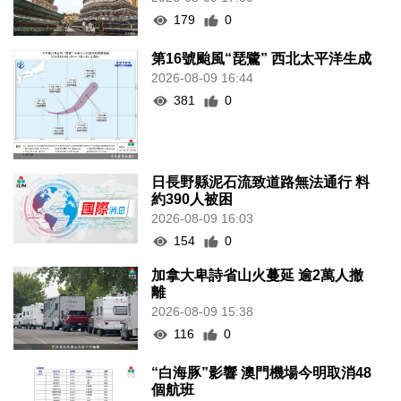
179
0
第16號颱風“琵鷺” 西北太平洋生成
2026-08-09 16:44
381
0
日長野縣泥石流致道路無法通行 料
約390人被困
2026-08-09 16:03
154
0
加拿大卑詩省山火蔓延 逾2萬人撤
離
2026-08-09 15:38
116
0
“白海豚”影響 澳門機場今明取消48
個航班