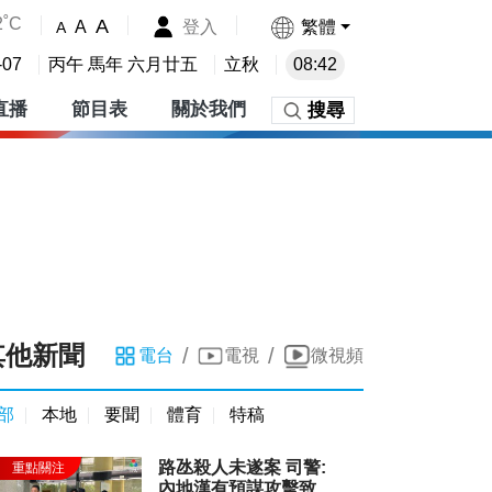
2˚C
A
登入
繁體
A
A
-07
丙午 馬年 六月廿五
立秋
08:42
直播
節目表
關於我們
搜尋
其他新聞
/
/
電台
電視
微視頻
部
本地
要聞
體育
特稿
路氹殺人未遂案 司警:
內地漢有預謀攻擊致