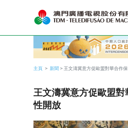
主頁
新聞
> 王文濤冀意方促歐盟對華合作
王文濤冀意方促歐盟對
性開放