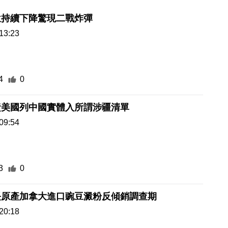
位持續下降驚現二戰炸彈
13:23
4
0
責美國列中國實體入所謂涉疆清單
09:54
3
0
長原產加拿大進口豌豆澱粉反傾銷調查期
20:18