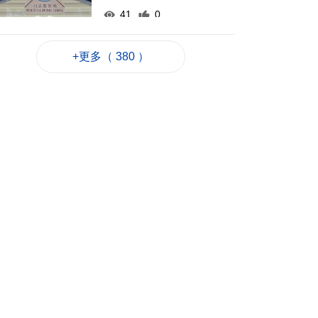
41
0
氹仔徐日昇寅公馬路
附近水管爆裂 多校受
+更多（ 380 ）
影響
2026-08-07 16:09
863
0
內地漢涉擅取提款機
遺下4000港元被捕
2026-08-07 16:07
61
0
國防部:日方發展進攻
性武器日益猖獗
2026-08-07 15:56
19
0
展覽商業配對 助力合
作開拓市場
2026-08-07 15:40