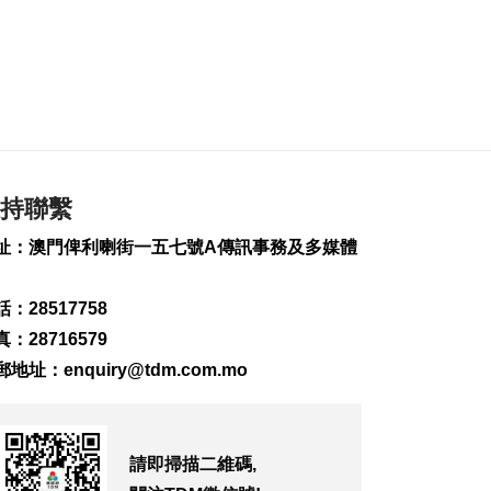
泰校園槍擊案造成包
括槍手在內7死
2026-08-07 13:10
324
0
螞蟻銀行休企金融理
財服務站啟用冀實現
“旅遊+金融”
持聯繫
2026-08-07 12:41
504
0
址：澳門俾利喇街一五七號A傳訊事務及多媒體
黑沙環燃料倉庫本月
27日演習強化應急處
：28517758
理力
：28716579
2026-08-07 12:36
266
0
郵地址：
enquiry@tdm.com.mo
泰國校園槍擊案至今2
死20傷 槍手在逃
2026-08-07 12:21
請即掃描二維碼,
214
0