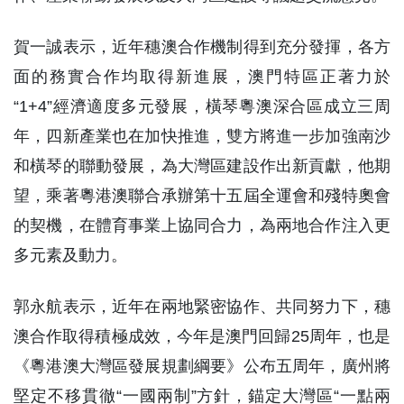
賀一誠表示，近年穗澳合作機制得到充分發揮，各方
面的務實合作均取得新進展，澳門特區正著力於
“1+4”經濟適度多元發展，橫琴粵澳深合區成立三周
年，四新產業也在加快推進，雙方將進一步加強南沙
和橫琴的聯動發展，為大灣區建設作出新貢獻，他期
望，乘著粵港澳聯合承辦第十五屆全運會和殘特奧會
的契機，在體育事業上協同合力，為兩地合作注入更
多元素及動力。
郭永航表示，近年在兩地緊密協作、共同努力下，穗
澳合作取得積極成效，今年是澳門回歸25周年，也是
《粵港澳大灣區發展規劃綱要》公布五周年，廣州將
堅定不移貫徹“一國兩制”方針，錨定大灣區“一點兩