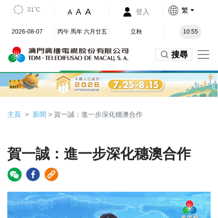
31˚C
繁
A
A
登入
A
2026-08-07
丙午 馬年 六月廿五
立秋
10:55
搜尋
主頁
新聞
> 賀一誠：進一步深化穗澳合作
賀一誠：進一步深化穗澳合作
Video
Player