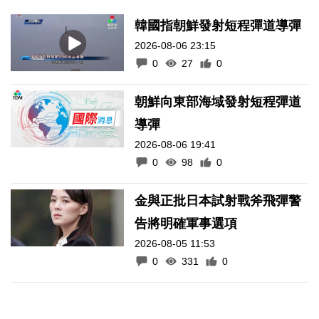
韓國指朝鮮發射短程彈道導彈
2026-08-06 23:15
0
27
0
朝鮮向東部海域發射短程彈道
導彈
2026-08-06 19:41
0
98
0
金與正批日本試射戰斧飛彈警
告將明確軍事選項
2026-08-05 11:53
0
331
0