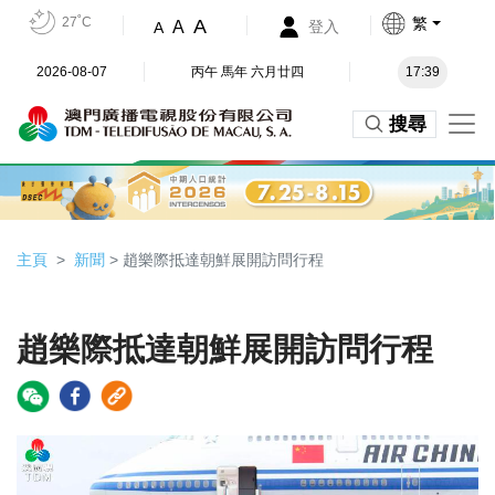
27˚C
繁
A
A
登入
A
2026-08-07
丙午 馬年 六月廿四
17:39
搜尋
主頁
新聞
> 趙樂際抵達朝鮮展開訪問行程
趙樂際抵達朝鮮展開訪問行程