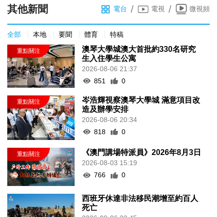
其他新聞
/
/
電台
電視
微視頻
全部
本地
要聞
體育
特稿
澳琴大學城澳大首批約330名研究
生入住學生公寓
2026-08-06 21:37
851
0
岑浩輝視察澳琴大學城 滿意項目改
造及辦學安排
2026-08-06 20:34
818
0
《澳門講場特派員》2026年8月3日
2026-08-03 15:19
766
0
西班牙休達非法移民潮增至約百人
死亡