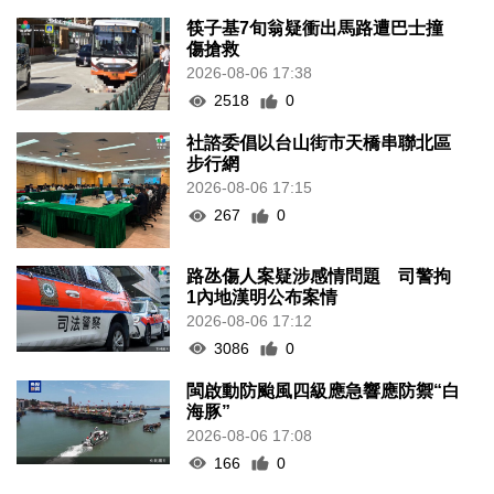
筷子基7旬翁疑衝出馬路遭巴士撞
傷搶救
2026-08-06 17:38
2518
0
社諮委倡以台山街市天橋串聯北區
步行網
2026-08-06 17:15
267
0
路氹傷人案疑涉感情問題 司警拘
1內地漢明公布案情
2026-08-06 17:12
3086
0
閩啟動防颱風四級應急響應防禦“白
海豚”
2026-08-06 17:08
166
0