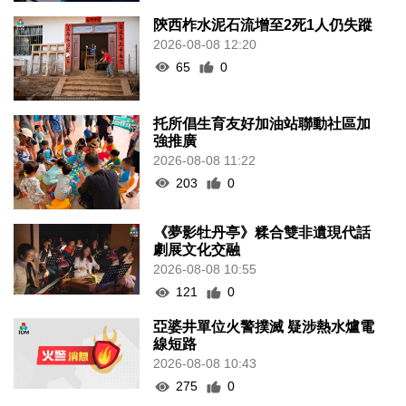
陝西柞水泥石流增至2死1人仍失蹤
2026-08-08 12:20
65
0
托所倡生育友好加油站聯動社區加
強推廣
2026-08-08 11:22
203
0
《夢影牡丹亭》糅合雙非遺現代話
劇展文化交融
2026-08-08 10:55
121
0
亞婆井單位火警撲滅 疑涉熱水爐電
線短路
2026-08-08 10:43
275
0