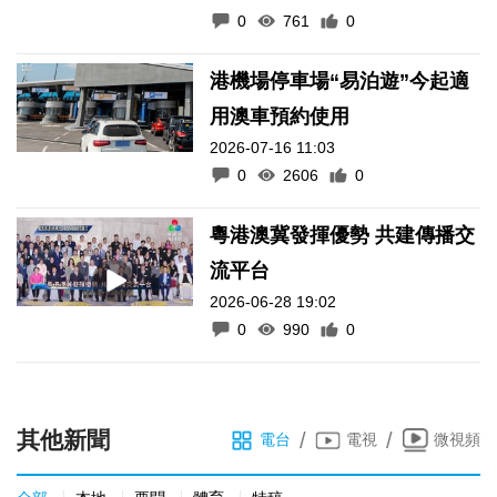
0
761
0
港機場停車場“易泊遊”今起適
用澳車預約使用
2026-07-16 11:03
0
2606
0
粵港澳冀發揮優勢 共建傳播交
流平台
2026-06-28 19:02
0
990
0
其他新聞
/
/
電台
電視
微視頻