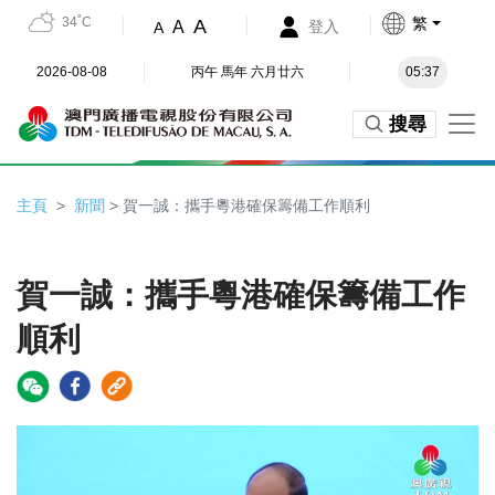
34˚C
繁
A
A
登入
A
2026-08-08
丙午 馬年 六月廿六
05:37
搜尋
主頁
新聞
> 賀一誠：攜手粵港確保籌備工作順利
賀一誠：攜手粵港確保籌備工作
順利
Video
Player