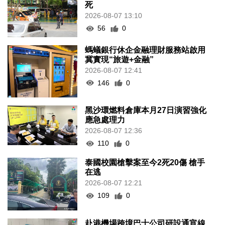
死
2026-08-07 13:10
56
0
螞蟻銀行休企金融理財服務站啟用
冀實現“旅遊+金融”
2026-08-07 12:41
146
0
黑沙環燃料倉庫本月27日演習強化
應急處理力
2026-08-07 12:36
110
0
泰國校園槍擊案至今2死20傷 槍手
在逃
2026-08-07 12:21
109
0
赴港機場跨境巴士公司研設通宵線