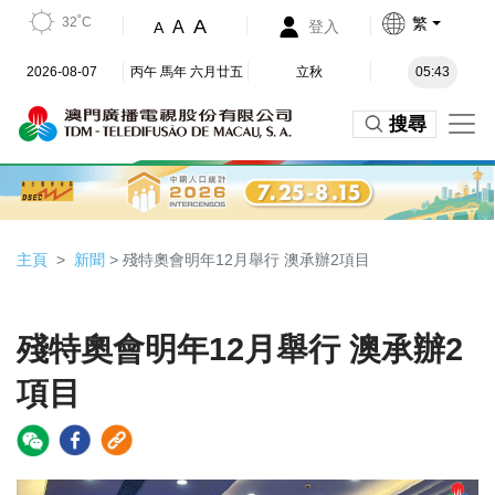
32˚C
繁
A
A
登入
A
2026-08-07
丙午 馬年 六月廿五
立秋
05:43
搜尋
主頁
新聞
> 殘特奧會明年12月舉行 澳承辦2項目
殘特奧會明年12月舉行 澳承辦2
項目