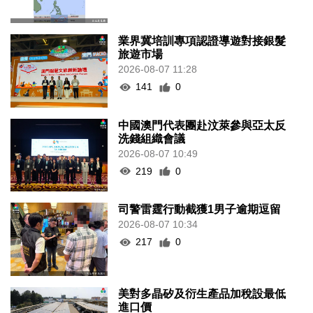
業界冀培訓專項認證導遊對接銀髮
旅遊市場
2026-08-07 11:28
141
0
中國澳門代表團赴汶萊參與亞太反
洗錢組織會議
2026-08-07 10:49
219
0
司警雷霆行動截獲1男子逾期逗留
2026-08-07 10:34
217
0
美對多晶矽及衍生產品加稅設最低
進口價