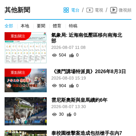
其他新聞
/
/
電台
電視
微視頻
全部
本地
要聞
體育
特稿
氣象局: 近海南低壓區移向南海北
部
2026-08-07 11:08
504
0
《澳門講場特派員》2026年8月3日
2026-08-03 15:19
904
0
雲尼斯奧斯與皇馬續約6年
2026-08-07 13:30
30
0
泰校園槍擊案造成包括槍手在內7