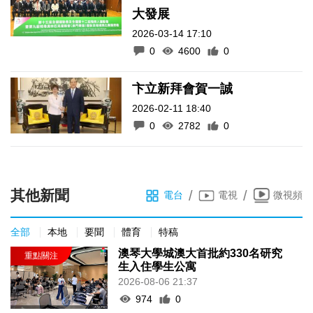
大發展
2026-03-14 17:10
0
4600
0
卞立新拜會賀一誠
2026-02-11 18:40
0
2782
0
其他新聞
/
/
電台
電視
微視頻
全部
本地
要聞
體育
特稿
澳琴大學城澳大首批約330名研究
生入住學生公寓
2026-08-06 21:37
974
0