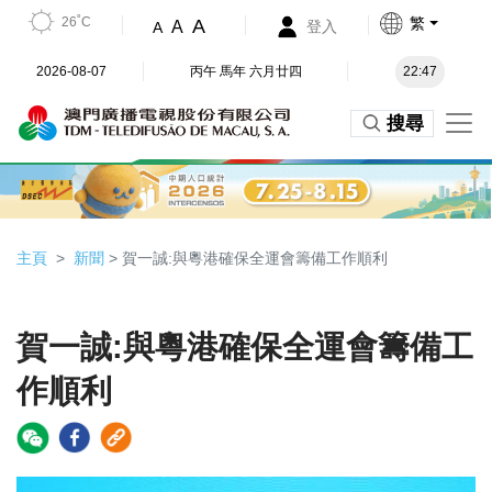
26˚C
繁
A
A
登入
A
2026-08-07
丙午 馬年 六月廿四
22:47
搜尋
主頁
新聞
> 賀一誠:與粵港確保全運會籌備工作順利
賀一誠:與粵港確保全運會籌備工
作順利