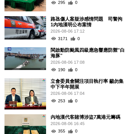
295
0
路氹傷人案疑涉感情問題 司警拘
1內地漢明公布案情
2026-08-06 17:12
3171
0
閩啟動防颱風四級應急響應防禦“白
海豚”
2026-08-06 17:08
190
0
立會委員會關注項目執行率 籲勿集
中下半年開展
2026-08-06 17:04
253
0
內地漢代客賭博涉盜7萬港元籌碼
2026-08-06 16:45
355
0