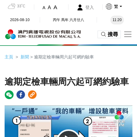
33˚C
繁
A
A
登入
A
2026-08-10
丙午 馬年 六月廿八
11:20
搜尋
主頁
新聞
> 逾期定檢車輛周六起可網約驗車
逾期定檢車輛周六起可網約驗車
Video
Player