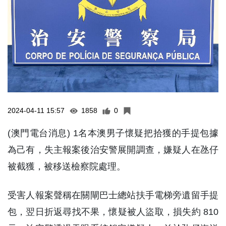
2024-04-11 15:57
1858
0
(澳門電台消息) 1名本澳男子懷疑把拾獲的手提包據
為己有，失主報案後治安警展開調查，嫌疑人在氹仔
被截獲，被移送檢察院處理。
受害人報案聲稱在關閘巴士總站扶手電梯旁遺留手提
包，翌日折返尋找不果，懷疑被人盜取，損失約 810