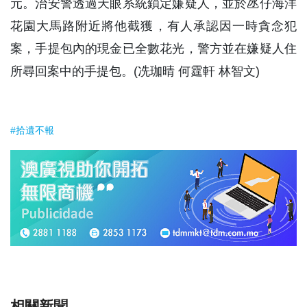
元。治安警透過天眼系統鎖定嫌疑人，並於氹仔海洋
花園大馬路附近將他截獲，有人承認因一時貪念犯
案，手提包內的現金已全數花光，警方並在嫌疑人住
所尋回案中的手提包。(冼珈晴 何霆軒 林智文)
#拾遺不報
相關新聞