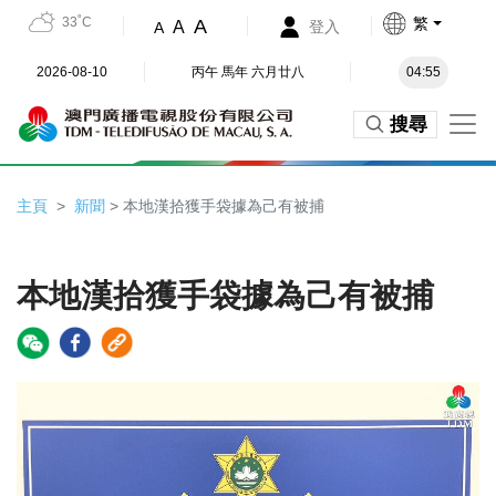
33˚C
繁
A
A
登入
A
2026-08-10
丙午 馬年 六月廿八
04:55
搜尋
主頁
新聞
> 本地漢拾獲手袋據為己有被捕
本地漢拾獲手袋據為己有被捕