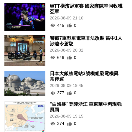
WTT橫濱冠軍賽 國家隊陳幸同收獲
亞軍
2026-08-09 21:10
445
0
警截7重型單電車非法改裝 當中1人
涉違令駕駛
2026-08-09 20:32
646
0
日本大飯核電站3號機組發電機異
常停運
2026-08-09 19:45
377
0
“白海豚”登陸浙江 華東華中料現強
風雨
2026-08-09 19:15
374
0