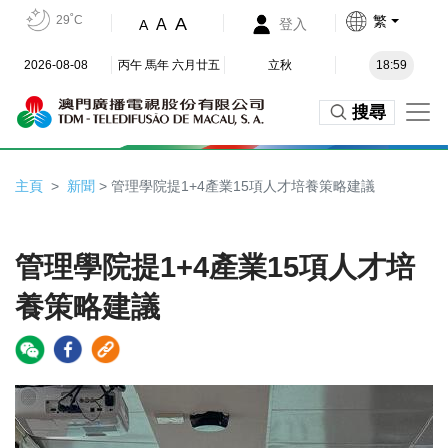
29˚C
繁
A
A
登入
A
2026-08-08
丙午 馬年 六月廿五
立秋
18:59
搜尋
主頁
新聞
> 管理學院提1+4產業15項人才培養策略建議
管理學院提1+4產業15項人才培
養策略建議