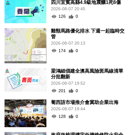
四川宜賓高縣4.9級地震釀1死6傷
2026-08-07 20:45
126
0
雞頸馬路優化排水 下週一起臨時交
管
2026-08-07 20:13
174
0
梁鴻細倡建全澳高風險斑馬線清單
分批翻新
2026-08-07 19:52
201
0
葡西語市場推介會冀助企業出海
2026-08-07 19:44
128
0
政府啟梳理樓宇外牆維修防火安全