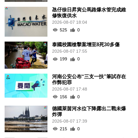
氹仔徐日昇寅公馬路爆水管完成維
修恢復供水
2026-08-07 18:04
525
0
泰國校園槍擊案增至8死30多傷
2026-08-07 17:55
199
0
河南公安公布“三支一扶”筆試存在
作弊犯罪
2026-08-07 17:48
156
0
德國萊茵河水位下降露出二戰未爆
炸彈
2026-08-07 17:39
215
0