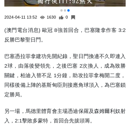
2024-04-11 13:52
1630
0
(澳門電台消息) 歐冠 8強首回合，巴塞隆拿作客 3:2
反勝巴黎聖日門。
巴塞憑拉菲拿建功先開紀錄，聖日門換邊不久即連入
2球，由落後變領先，之後巴塞 2次換人，成為致勝
關鍵，柏迪入替不足 1分鐘，助攻拉菲拿梅開二度，
同樣後備上陣的基斯甸臣則接應角球頂入，為巴塞鎖
定勝局。
另一場，馬德里體育會主場憑迪保羅及森姆爾利奴射
入，2:1擊敗多蒙特，首回合先拔頭籌。