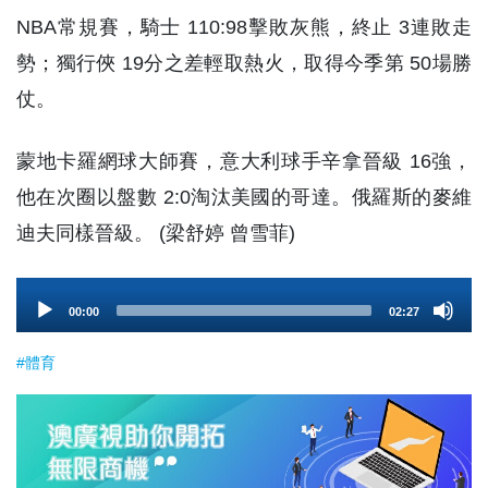
NBA常規賽，騎士 110:98擊敗灰熊，終止 3連敗走
勢；獨行俠 19分之差輕取熱火，取得今季第 50場勝
仗。
蒙地卡羅網球大師賽，意大利球手辛拿晉級 16強，
他在次圈以盤數 2:0淘汰美國的哥達。俄羅斯的麥維
迪夫同樣晉級。 (梁舒婷 曾雪菲)
Audio
00:00
02:27
Player
#體育