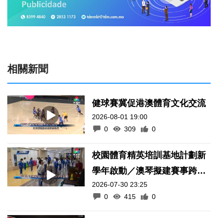
相關新聞
健球賽冀促港澳體育文化交流
2026-08-01 19:00
0
309
0
校園體育精英培訓基地計劃新
學年啟動／澳琴擬建賽事跨境
2026-07-30 23:25
通關便利化機制
0
415
0