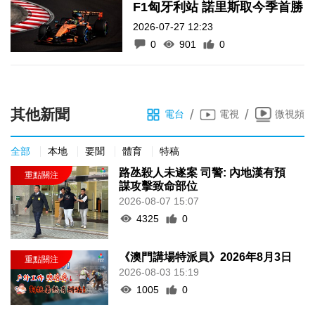
F1匈牙利站 諾里斯取今季首勝
2026-07-27 12:23
0
901
0
其他新聞
/
/
電台
電視
微視頻
全部
本地
要聞
體育
特稿
路氹殺人未遂案 司警: 內地漢有預
謀攻擊致命部位
2026-08-07 15:07
4325
0
《澳門講場特派員》2026年8月3日
2026-08-03 15:19
1005
0