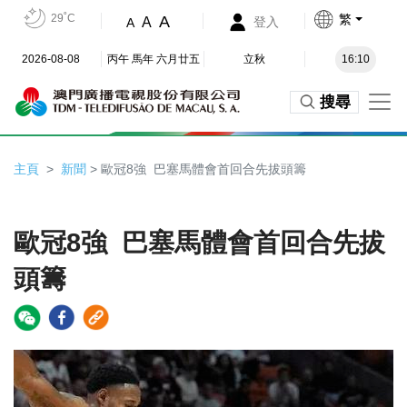
29˚C
繁
A
A
登入
A
2026-08-08
丙午 馬年 六月廿五
立秋
16:10
搜尋
主頁
新聞
> 歐冠8強 巴塞馬體會首回合先拔頭籌
歐冠8強 巴塞馬體會首回合先拔
頭籌