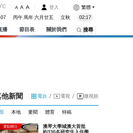
0˚C
A
登入
繁體
A
A
-07
丙午 馬年 六月廿五
立秋
02:17
直播
節目表
關於我們
搜尋
其他新聞
/
/
電台
電視
微視頻
部
本地
要聞
體育
特稿
澳琴大學城澳大首批
約330名研究生入住學