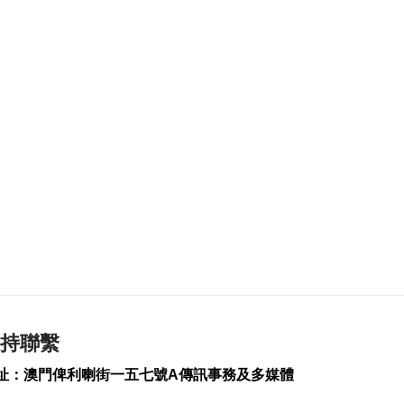
2026-08-06 19:46
483
0
朝鮮向東部海域發射
短程彈道導彈
2026-08-06 19:41
177
0
陳禮祺促規範停車場
車輛升降機使用保養
2026-08-06 19:21
253
0
治安警雷霆行動截3人
逾期逗留
2026-08-06 19:20
310
0
持聯繫
“白海豚”料最快下週
日浙閩沿海登陸
址：澳門俾利喇街一五七號A傳訊事務及多媒體
2026-08-06 18:58