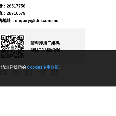
486
0
：28517758
首店經濟推介會舉行
：28716579
助潛力品牌落戶澳門
郵地址：
enquiry@tdm.com.mo
2026-08-06 18:47
280
0
4街市14攤位競投 逾
請即掃描二維碼,
330人參與解釋會
2026-08-06 18:40
關注TDM微信號!
310
0
內地傳媒公司拜訪澳
。詳情請見我們的
Cookies使用政策
。
廣視冀加強交流
2026-08-06 18:22
296
0
海南島附近低壓區不
排除移向南海北部
2026-08-06 17:58
421
0