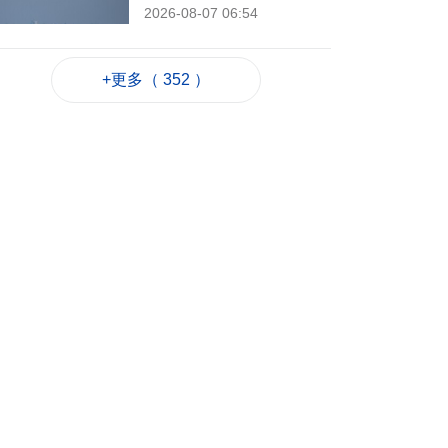
2026-08-07 06:54
190
0
西班牙休達非法移民
+更多（ 352 ）
潮增至約百人死亡
2026-08-06 23:45
244
0
也門胡塞武裝襲擊致
35名政府軍士兵死亡
2026-08-06 23:06
224
0
岑浩輝滿意科技園籌
建進度 促吸引人才進
駐
2026-08-06 22:35
469
0
粵政府在澳成功發行
25億離岸人民幣地方
債