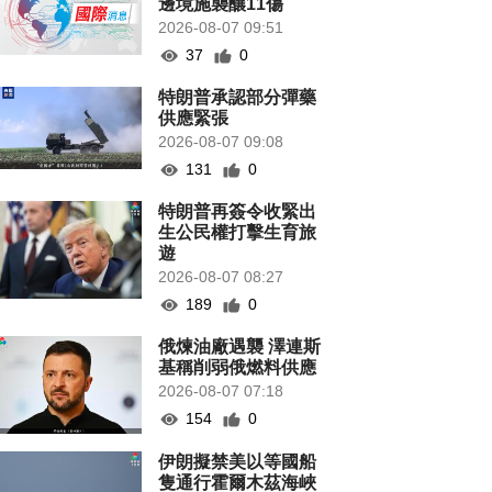
邊境施襲釀11傷
2026-08-07 09:51
37
0
特朗普承認部分彈藥
供應緊張
2026-08-07 09:08
131
0
特朗普再簽令收緊出
生公民權打擊生育旅
遊
2026-08-07 08:27
189
0
俄煉油廠遇襲 澤連斯
基稱削弱俄燃料供應
2026-08-07 07:18
154
0
伊朗擬禁美以等國船
隻通行霍爾木茲海峽