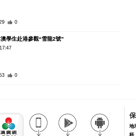
29
0
澳學生赴港參觀“雪龍2號”
17:47
53
0
保
地
科