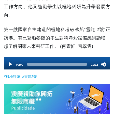
工作方向。他又勉勵學生以極地科研為升學發展方
向。
第一艘國家自主建造的極地科考破冰船“雪龍 2號”正
訪港。有已登船參觀的學生對科考船設備感到讚嘆，
想了解國家未來科研工作。 (何霆軒 雷翠雲)
Audio
00:00
01:12
Player
#極地科研
#雪龍2號