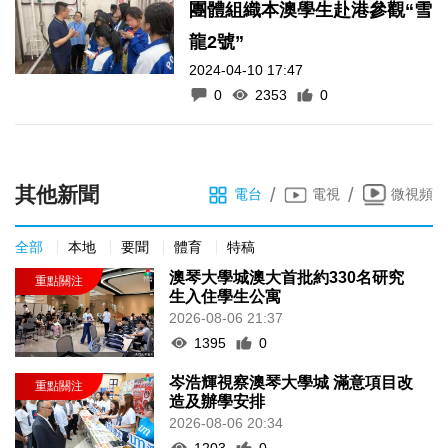
團體組織本澳學生赴港參觀“雪
龍2號”
2024-04-10 17:47
0
2353
0
其他新聞
/
/
電台
電視
微視頻
全部
本地
要聞
體育
特稿
澳琴大學城澳大首批約330名研究
生入住學生公寓
2026-08-06 21:37
1395
0
岑浩輝視察澳琴大學城 滿意項目改
造及辦學安排
2026-08-06 20:34
1203
0