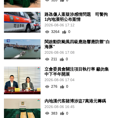
路氹傷人案疑涉感情問題 司警拘
1內地漢明公布案情
2026-08-06 17:12
3264
0
閩啟動防颱風四級應急響應防禦“白
海豚”
2026-08-06 17:08
211
0
立會委員會關注項目執行率 籲勿集
中下半年開展
2026-08-06 17:04
276
0
內地漢代客賭博涉盜7萬港元籌碼
2026-08-06 16:45
383
0