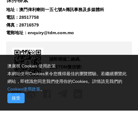
保持聯繫
地址：澳門俾利喇街一五七號A傳訊事務及多媒體科
電話：28517758
傳真：28716579
電郵地址：
enquiry@tdm.com.mo
請即掃描二維碼,
澳廣視 Cookies 使用政策
關注TDM微信號!
本網站使用Cookies來令您獲得最佳的瀏覽體驗。若繼續瀏覽此
網站，即標識您同意我們使用你的Cookies。詳情請見我們的
Cookies使用政策
。
接受