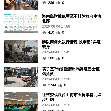
289
0
海南島附近低壓區不排除移向南海
北部
2026-08-06 17:58
410
0
黎以商停火執行情況 以軍稱2兵遭
襲身亡
2026-08-06 17:45
180
0
筷子基7旬翁疑衝出馬路遭巴士撞
傷搶救
2026-08-06 17:38
2744
0
社諮委倡以台山街市天橋串聯北區
步行網
2026-08-06 17:15
320
0