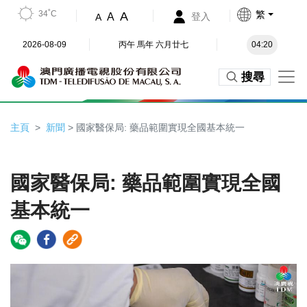
34˚C
繁
A
A
登入
A
2026-08-09
丙午 馬年 六月廿七
04:20
搜尋
主頁
新聞
> 國家醫保局: 藥品範圍實現全國基本統一
國家醫保局: 藥品範圍實現全國
基本統一