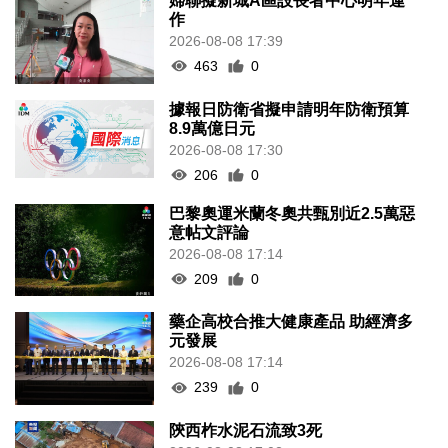
婦聯擬新城A區設長者中心明年運
作
2026-08-08 17:39
463
0
據報日防衛省擬申請明年防衛預算
8.9萬億日元
2026-08-08 17:30
206
0
巴黎奧運米蘭冬奧共甄別近2.5萬惡
意帖文評論
2026-08-08 17:14
209
0
藥企高校合推大健康產品 助經濟多
元發展
2026-08-08 17:14
239
0
陝西柞水泥石流致3死