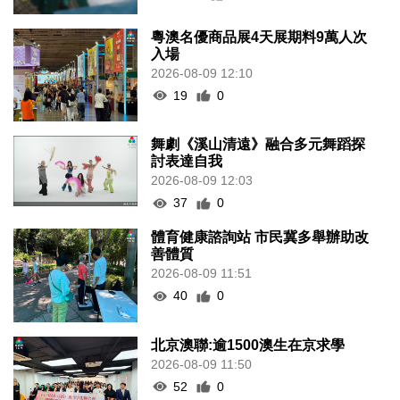
粵澳名優商品展4天展期料9萬人次
入場
2026-08-09 12:10
19
0
舞劇《溪山清遠》融合多元舞蹈探
討表達自我
2026-08-09 12:03
37
0
體育健康諮詢站 市民冀多舉辦助改
善體質
2026-08-09 11:51
40
0
北京澳聯:逾1500澳生在京求學
2026-08-09 11:50
52
0