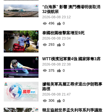
“白海豚” 影響 澳門機場明後取消
32個航班
2026-08-08 23:12
496
0
泰國校園槍擊案增至9死
2026-08-08 23:04
293
0
WTT橫濱冠軍賽4強 國家隊奪3席
2026-08-08 22:38
375
0
據報美軍高層正尋求退出伊朗戰事
路徑
2026-08-08 21:47
306
0
韓足協就世界盃失利等系列爭議致