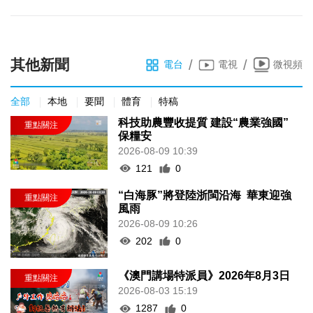
其他新聞
/
/
電台
電視
微視頻
全部
本地
要聞
體育
特稿
科技助農豐收提質 建設“農業強國”
保糧安
2026-08-09 10:39
121
0
“白海豚”將登陸浙閩沿海 華東迎強
風雨
2026-08-09 10:26
202
0
《澳門講場特派員》2026年8月3日
2026-08-03 15:19
1287
0