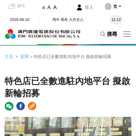
33˚C
繁
A
A
登入
A
2026-08-10
丙午 馬年 六月廿八
11:12
搜尋
主頁
新聞
> 特色店已全數進駐內地平台 擬啟新輪招募
特色店已全數進駐內地平台 擬啟
新輪招募