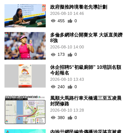
政府擬推跨境養老先導計劃
2026-08-10 14:46
455
0
多倫多網球公開賽女單 大坂直美躋
8強
2026-08-10 14:00
173
0
休企招聘5“初級廚師” 10培訓名額
今起報名
2026-08-10 13:43
240
0
風順大馬路行車天橋週三至五凌晨
封閉修路
2026-08-10 13:28
380
0
內地廿網民編造傳播涉災謠言被處