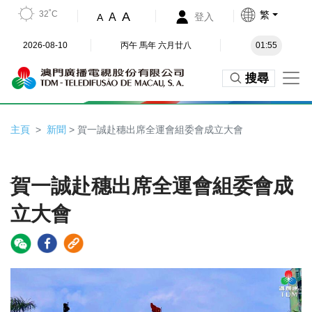
32˚C
繁
A
A
登入
A
2026-08-10
丙午 馬年 六月廿八
01:55
搜尋
主頁
新聞
> 賀一誠赴穗出席全運會組委會成立大會
賀一誠赴穗出席全運會組委會成
立大會