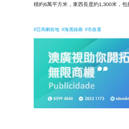
積約6萬平方米，東西長度約1,300米
#亞馬喇前地
#海濱綠廊
#市政署