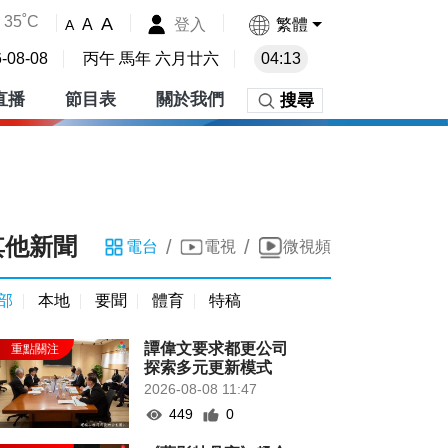
35˚C
A
登入
繁體
A
A
-08-08
丙午 馬年 六月廿六
04:13
直播
節目表
關於我們
搜尋
其他新聞
/
/
電台
電視
微視頻
部
本地
要聞
體育
特稿
譚偉文要求都更公司
探索多元更新模式
2026-08-08 11:47
449
0