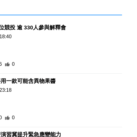
4街市14攤位競投 逾 330人參與解釋會
18:40
6
0
停用一款可能含異物果醬
23:18
0
0
警演習冀提升緊急應變能力