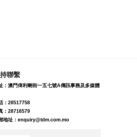
管控方案
2026-08-07 23:46
225
0
民主剛果伊波拉累計
突破4000宗
2026-08-07 23:12
190
0
拱關截澳門女子超額
藏16萬美元回澳
持聯繫
2026-08-07 23:09
459
0
址：澳門俾利喇街一五七號A傳訊事務及多媒體
“白海豚”影響 澳航明
後12航班取消
：28517758
2026-08-07 22:49
：28716579
557
0
郵地址：
enquiry@tdm.com.mo
以黎安全談判因局勢
升級提早結束