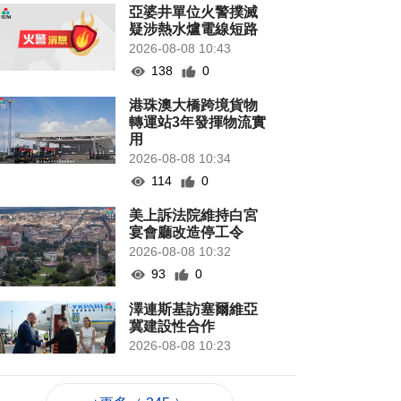
亞婆井單位火警撲滅
疑涉熱水爐電線短路
2026-08-08 10:43
138
0
港珠澳大橋跨境貨物
轉運站3年發揮物流實
用
2026-08-08 10:34
114
0
美上訴法院維持白宮
宴會廳改造停工令
2026-08-08 10:32
93
0
澤連斯基訪塞爾維亞
冀建設性合作
2026-08-08 10:23
99
0