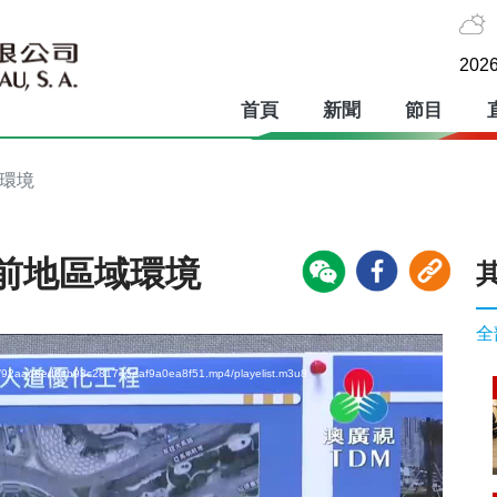
2026
首頁
新聞
節目
域環境
前地區域環境
全
wiz/92aad8ed3cb93c281745eaf9a0ea8f51.mp4/playelist.m3u8