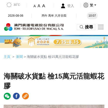
30˚C
繁
A
A
登入
A
2026-08-06
丙午 馬年 六月廿四
10:07
搜尋
主頁
新聞
> 海關破水貨點 檢15萬元活龍蝦花膠
海關破水貨點 檢15萬元活龍蝦花
膠