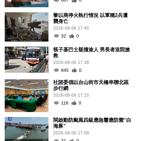
687
0
黎以商停火執行情況 以軍稱2兵遭
襲身亡
2026-08-06 17:45
32
0
筷子基巴士疑撞途人 男長者送院搶
救
2026-08-06 17:38
845
0
社諮委倡以台山街市天橋串聯北區
步行網
2026-08-06 17:15
118
0
閩啟動防颱風四級應急響應防禦“白
海豚”
2026-08-06 17:08
31
0