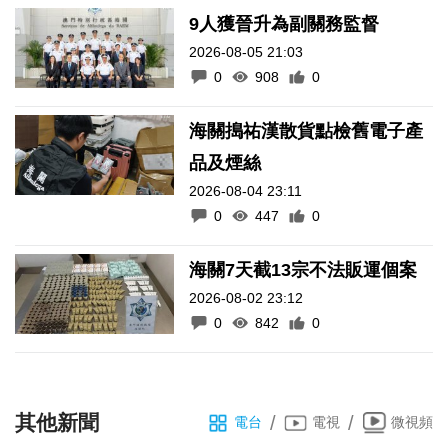
9人獲晉升為副關務監督
2026-08-05 21:03
0
908
0
海關搗祐漢散貨點檢舊電子產
品及煙絲
2026-08-04 23:11
0
447
0
海關7天截13宗不法販運個案
2026-08-02 23:12
0
842
0
其他新聞
/
/
電台
電視
微視頻