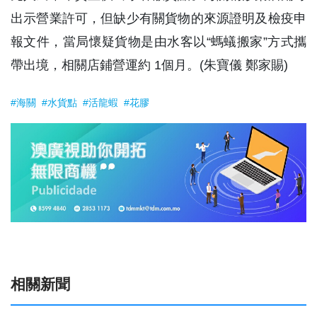
出示營業許可，但缺少有關貨物的來源證明及檢疫申
報文件，當局懷疑貨物是由水客以“螞蟻搬家”方式攜
帶出境，相關店鋪營運約 1個月。(朱寶儀 鄭家賜)
#海關
#水貨點
#活龍蝦
#花膠
相關新聞