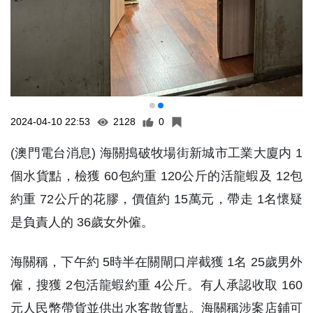
2024-04-10 22:53
2128
0
(澳門電台消息) 海關搗破牧場街新城市工業大廈内 1
個水貨點，檢獲 60包約重 120公斤的活龍蝦及 12包
約重 72公斤的花膠，價值約 15萬元，帶走 1名懷疑
是負責人的 36歲女外僱。
海關稱，下午約 5時半在關閘口岸截獲 1名 25歲男外
僱，搜獲 2包活龍蝦約重 4公斤。有人承認收取 160
元人民幣帶貨並供出水客散貨點。海關稱涉案店鋪可