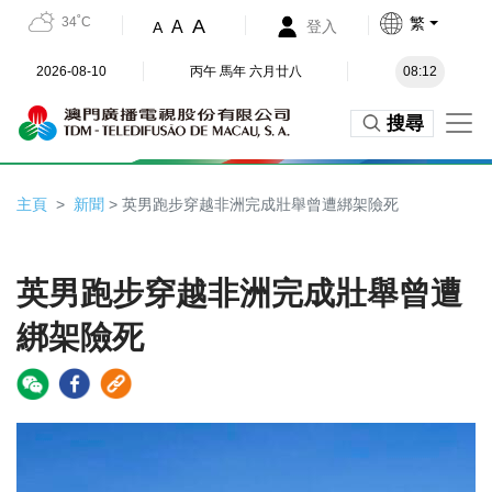
34˚C
繁
A
A
登入
A
2026-08-10
丙午 馬年 六月廿八
08:12
搜尋
主頁
新聞
> 英男跑步穿越非洲完成壯舉曾遭綁架險死
英男跑步穿越非洲完成壯舉曾遭
綁架險死