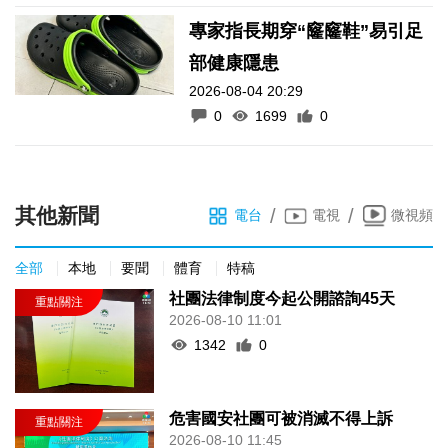
專家指長期穿“窿窿鞋”易引足
部健康隱患
2026-08-04 20:29
0
1699
0
其他新聞
/
/
電台
電視
微視頻
全部
本地
要聞
體育
特稿
社團法律制度今起公開諮詢45天
2026-08-10 11:01
1342
0
危害國安社團可被消滅不得上訴
2026-08-10 11:45