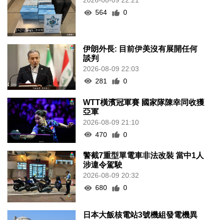
2026-08-09 22:21
564
0
伊朗外長: 目前伊美沒有展開任何
談判
2026-08-09 22:03
281
0
WTT橫濱冠軍賽 國家隊陳幸同收獲
亞軍
2026-08-09 21:10
470
0
警截7重型單電車非法改裝 當中1人
涉違令駕駛
2026-08-09 20:32
680
0
日本大飯核電站3號機組發電機異