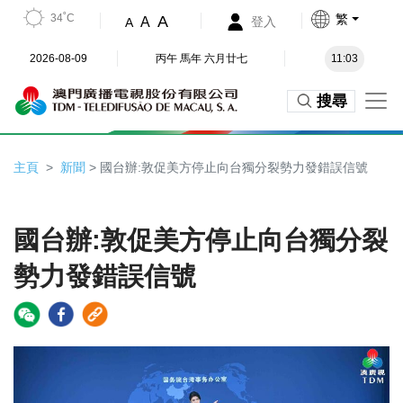
34˚C
繁
A
A
登入
A
2026-08-09
丙午 馬年 六月廿七
11:03
搜尋
主頁
新聞
> 國台辦:敦促美方停止向台獨分裂勢力發錯誤信號
國台辦:敦促美方停止向台獨分裂
勢力發錯誤信號