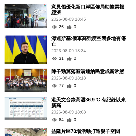
意見倡優化新口岸區佈局助擴票根
經濟
2026-08-09 18:45
26
0
澤連斯基:俄軍高強度空襲多地有傷
亡
2026-08-09 18:34
31
0
陳子勁冀落區溝通納民意成新常態
2026-08-09 18:18
77
0
港天文台錄高溫36.9°C 有紀錄以來
新高
2026-08-09 18:08
84
0
益隆片區70場活動打造親子空間