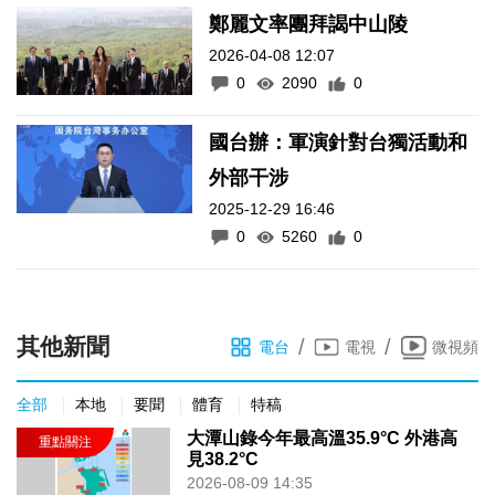
鄭麗文率團拜謁中山陵
2026-04-08 12:07
0
2090
0
國台辦：軍演針對台獨活動和
外部干涉
2025-12-29 16:46
0
5260
0
其他新聞
/
/
電台
電視
微視頻
全部
本地
要聞
體育
特稿
大潭山錄今年最高溫35.9°C 外港高
見38.2°C
2026-08-09 14:35