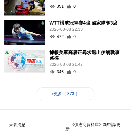
351
0
WTT橫濱冠軍賽4強 國家隊奪3席
2026-08-08 22:38
472
0
據報美軍高層正尋求退出伊朗戰事
路徑
2026-08-08 21:47
346
0
+更多（ 373 ）
天氣消息
《供應商資料庫》新申請/更
新