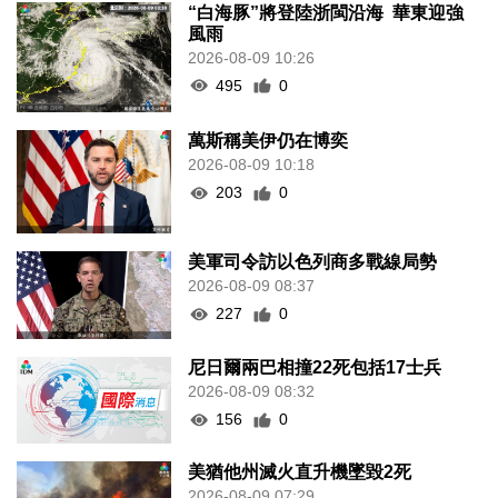
“白海豚”將登陸浙閩沿海 華東迎強
風雨
2026-08-09 10:26
495
0
萬斯稱美伊仍在博奕
2026-08-09 10:18
203
0
美軍司令訪以色列商多戰線局勢
2026-08-09 08:37
227
0
尼日爾兩巴相撞22死包括17士兵
2026-08-09 08:32
156
0
美猶他州滅火直升機墜毀2死
2026-08-09 07:29