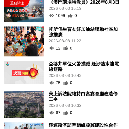
《澳門講場特派員》2026年8月3日
2026-08-03 15:19
1099
0
托所倡生育友好加油站聯動社區加
強推廣
2026-08-08 11:22
12
0
亞婆井單位火警撲滅 疑涉熱水爐電
線短路
2026-08-08 10:43
75
0
美上訴法院維持白宮宴會廳改造停
工令
2026-08-08 10:32
67
0
澤連斯基訪塞爾維亞冀建設性合作