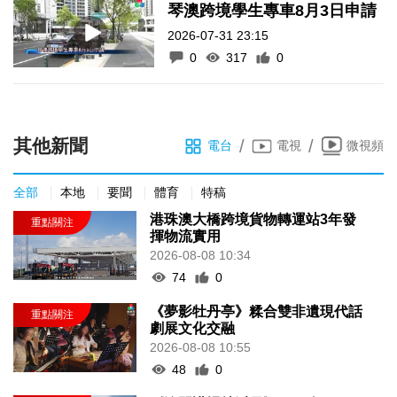
琴澳跨境學生專車8月3日申請
2026-07-31 23:15
0
317
0
其他新聞
/
/
電台
電視
微視頻
全部
本地
要聞
體育
特稿
港珠澳大橋跨境貨物轉運站3年發
揮物流實用
2026-08-08 10:34
74
0
《夢影牡丹亭》糅合雙非遺現代話
劇展文化交融
2026-08-08 10:55
48
0