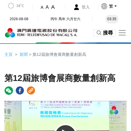
34˚C
繁
A
A
登入
A
2026-08-08
丙午 馬年 六月廿六
03:35
搜尋
主頁
新聞
> 第12屆旅博會展商數量創新高
第12屆旅博會展商數量創新高
Video
Player