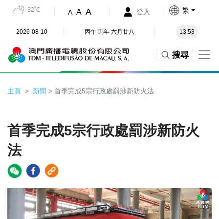
32˚C
繁
A
A
登入
A
2026-08-10
丙午 馬年 六月廿八
13:53
搜尋
主頁
新聞
> 首季完成5宗行政處罰涉新防火法
首季完成5宗行政處罰涉新防火
法