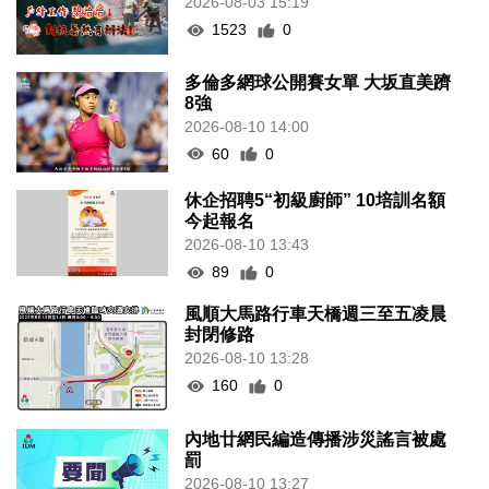
2026-08-03 15:19
1523
0
多倫多網球公開賽女單 大坂直美躋
8強
2026-08-10 14:00
60
0
休企招聘5“初級廚師” 10培訓名額
今起報名
2026-08-10 13:43
89
0
風順大馬路行車天橋週三至五凌晨
封閉修路
2026-08-10 13:28
160
0
內地廿網民編造傳播涉災謠言被處
罰
2026-08-10 13:27