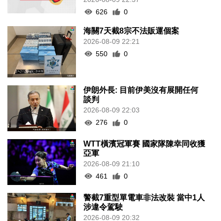
626
0
海關7天截8宗不法販運個案
2026-08-09 22:21
550
0
伊朗外長: 目前伊美沒有展開任何
談判
2026-08-09 22:03
276
0
WTT橫濱冠軍賽 國家隊陳幸同收獲
亞軍
2026-08-09 21:10
461
0
警截7重型單電車非法改裝 當中1人
涉違令駕駛
2026-08-09 20:32