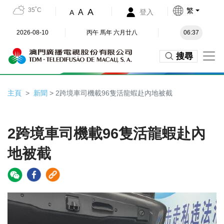
35˚C
繁
A
A
登入
A
2026-08-10
丙午 馬年 六月廿八
06:37
搜尋
主頁
新聞
> 2跨境車司機載96隻活龍蝦赴內地被截
2跨境車司機載96隻活龍蝦赴內
地被截