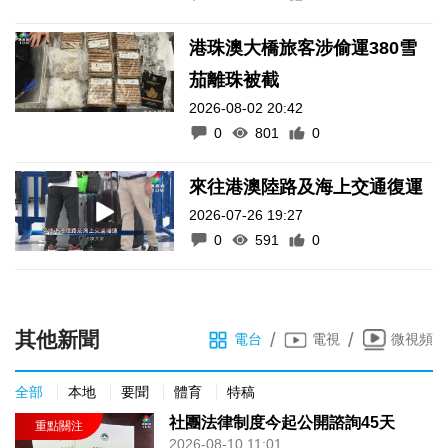
港珠澳大橋旅客涉偷運380雪
茄離珠被截
2026-08-02 20:42
0
801
0
來往港澳陸路及海上交通復運
2026-07-26 19:27
0
591
0
其他新聞
/
/
電台
電視
微視頻
全部
本地
要聞
體育
特稿
社團法律制度今起公開諮詢45天
2026-08-10 11:01