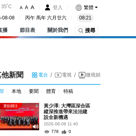
35˚C
A
登入
繁體
A
A
-08-08
丙午 馬年 六月廿六
08:21
直播
節目表
關於我們
搜尋
其他新聞
/
/
電台
電視
微視頻
部
本地
要聞
體育
特稿
黃少澤: 大灣區深合區
縱深推進帶來法治建
設全新機遇
2026-08-08 11:40
778
0