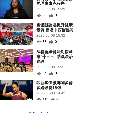
局理事庫克程序
2026-08-08 15:39
59
0
團體辦論壇提升健康
素質 倡增中西醫協同
2026-08-08 15:32
38
0
法聯會續普法對接國
家“十五五”助澳法治
建設
2026-08-08 15:31
84
0
菲新星伊雅娜闖多倫
多網球賽16強
2026-08-08 14:42
111
0
涉路氹酒店外殺人未