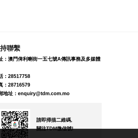
化交融
2026-08-08 10:55
168
0
亞婆井單位火警撲滅
疑涉熱水爐電線短路
2026-08-08 10:43
持聯繫
377
0
址：澳門俾利喇街一五七號A傳訊事務及多媒體
港珠澳大橋跨境貨物
轉運站3年發揮物流實
用
：28517758
2026-08-08 10:34
：28716579
181
0
郵地址：
enquiry@tdm.com.mo
美上訴法院維持白宮
宴會廳改造停工令
2026-08-08 10:32
158
0
請即掃描二維碼,
關注TDM微信號!
澤連斯基訪塞爾維亞
冀建設性合作