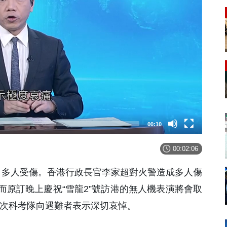
00:11
00:02:06
、多人受傷。香港行政長官李家超對火警造成多人傷
原訂晚上慶祝“雪龍2”號訪港的無人機表演將會取
40次科考隊向遇難者表示深切哀悼。