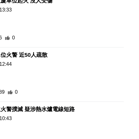
廈單位起火 沒人受傷
13:33
6
0
信達廣場單位火警 近50人疏散
12:44
89
0
亞婆井單位火警撲滅 疑涉熱水爐電線短路
10:43