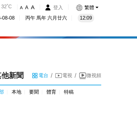
32˚C
A
登入
繁體
A
A
-08-08
丙午 馬年 六月廿六
12:09
其他新聞
/
/
電台
電視
微視頻
部
本地
要聞
體育
特稿