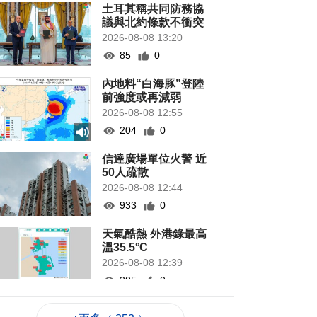
土耳其稱共同防務協
議與北約條款不衝突
2026-08-08 13:20
85
0
內地料“白海豚”登陸
前強度或再減弱
2026-08-08 12:55
204
0
信達廣場單位火警 近
50人疏散
2026-08-08 12:44
933
0
天氣酷熱 外港錄最高
溫35.5°C
2026-08-08 12:39
205
0
團體辦少兒時裝模特