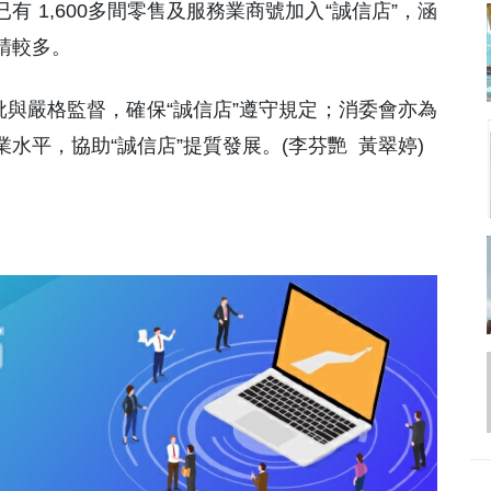
批與嚴格監督，確保“誠信店”遵守規定；消委會亦為
水平，協助“誠信店”提質發展。(李芬艷 黃翠婷)