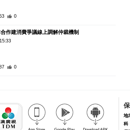
本合作建消費爭議線上調解仲裁機制
15:33
87
0
保
地
科
App Store
Google Play
Download APK
電話
傳真
電