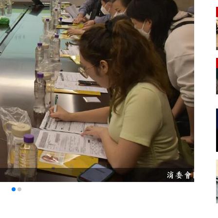
有 1,600多間零售及服務業商號加入“誠信店”，涵
請較多。