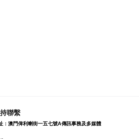
疑涉熱水爐電線短路
2026-08-08 10:43
359
0
港珠澳大橋跨境貨物
轉運站3年發揮物流實
用
2026-08-08 10:34
173
0
美上訴法院維持白宮
宴會廳改造停工令
2026-08-08 10:32
持聯繫
151
0
址：澳門俾利喇街一五七號A傳訊事務及多媒體
澤連斯基訪塞爾維亞
冀建設性合作
2026-08-08 10:23
：28517758
168
0
：28716579
“白海豚”料最快明晚
郵地址：
enquiry@tdm.com.mo