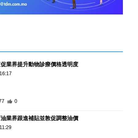
查促業界提升動物診療價格透明度
16:17
77
0
石油業界跟進補貼並敦促調整油價
11:29
63
0