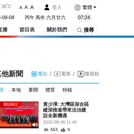
36˚C
A
登入
繁體
A
A
-08-08
丙午 馬年 六月廿六
07:24
直播
節目表
關於我們
搜尋
其他新聞
/
/
電台
電視
微視頻
部
本地
要聞
體育
特稿
黃少澤: 大灣區深合區
縱深推進帶來法治建
設全新機遇
2026-08-08 11:40
553
0