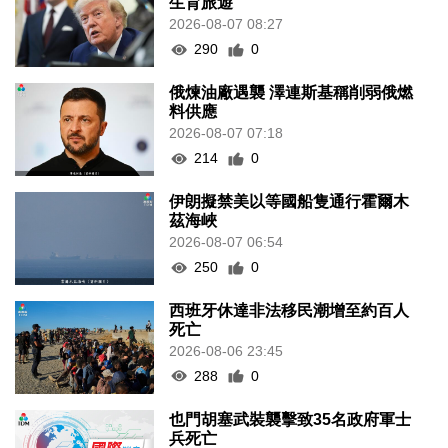
生育旅遊
2026-08-07 08:27
290
0
俄煉油廠遇襲 澤連斯基稱削弱俄燃
料供應
2026-08-07 07:18
214
0
伊朗擬禁美以等國船隻通行霍爾木
茲海峽
2026-08-07 06:54
250
0
西班牙休達非法移民潮增至約百人
死亡
2026-08-06 23:45
288
0
也門胡塞武裝襲擊致35名政府軍士
兵死亡