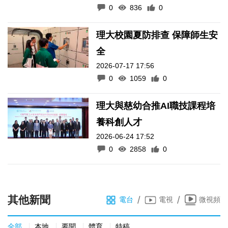
0
836
0
理大校園夏防排查 保障師生安
全
2026-07-17 17:56
0
1059
0
理大與慈幼合推AI職技課程培
養科創人才
2026-06-24 17:52
0
2858
0
其他新聞
/
/
電台
電視
微視頻
全部
本地
要聞
體育
特稿