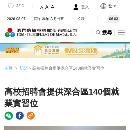
32˚C
繁
A
A
登入
A
2026-08-07
丙午 馬年 六月廿五
立秋
06:03
搜尋
主頁
新聞
> 高校招聘會提供深合區140個就業實習位
高校招聘會提供深合區140個就
業實習位