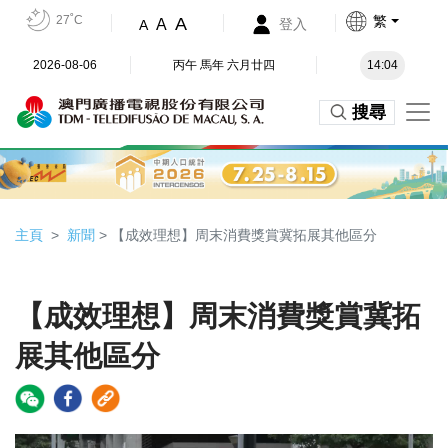
27˚C
繁
A
A
登入
A
2026-08-06
丙午 馬年 六月廿四
14:04
搜尋
主頁
新聞
> 【成效理想】周末消費獎賞冀拓展其他區分
【成效理想】周末消費獎賞冀拓
展其他區分
Video