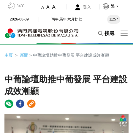
34˚C
繁
A
A
登入
A
2026-08-09
丙午 馬年 六月廿七
11:57
搜尋
主頁
新聞
> 中葡論壇助推中葡發展 平台建設成效漸顯
中葡論壇助推中葡發展 平台建設
成效漸顯