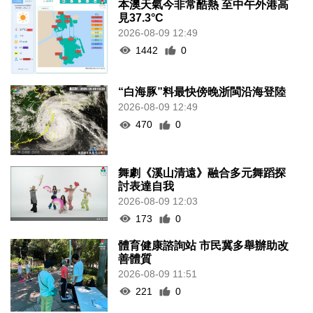
本澳天氣今非常酷熱 至中午外港高
見37.3°C
2026-08-09 12:49
1442
0
“白海豚”料最快傍晚浙閩沿海登陸
2026-08-09 12:49
470
0
舞劇《溪山清遠》融合多元舞蹈探
討表達自我
2026-08-09 12:03
173
0
體育健康諮詢站 市民冀多舉辦助改
善體質
2026-08-09 11:51
221
0