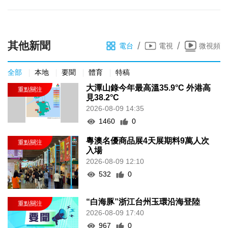
其他新聞
/
/
電台
電視
微視頻
全部
本地
要聞
體育
特稿
大潭山錄今年最高溫35.9°C 外港高
見38.2°C
2026-08-09 14:35
1460
0
粵澳名優商品展4天展期料9萬人次
入場
2026-08-09 12:10
532
0
“白海豚”浙江台州玉環沿海登陸
2026-08-09 17:40
967
0