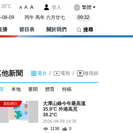
35˚C
A
登入
繁體
A
A
-08-09
丙午 馬年 六月廿七
09:32
直播
節目表
關於我們
搜尋
其他新聞
/
/
電台
電視
微視頻
部
本地
要聞
體育
特稿
大潭山錄今年最高溫
35.9°C 外港高見
38.2°C
2026-08-09 14:35
1138
0