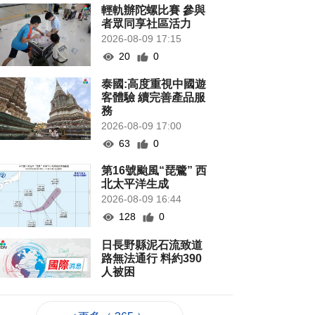
輕軌辦陀螺比賽 參與
者眾同享社區活力
2026-08-09 17:15
20
0
泰國:高度重視中國遊
客體驗 續完善產品服
務
2026-08-09 17:00
63
0
第16號颱風“琵鷺” 西
北太平洋生成
2026-08-09 16:44
128
0
日長野縣泥石流致道
路無法通行 料約390
人被困
2026-08-09 16:03
93
0