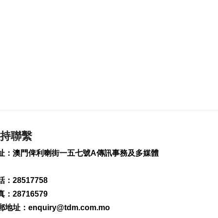
北京澳聯:逾1500澳生
在京求學
2026-08-09 11:50
232
0
內地7月CPI按年升
0.5%
2026-08-09 11:37
121
0
習近平致電尚達曼祝
賀新加坡國慶
2026-08-09 11:05
持聯繫
213
0
址：澳門俾利喇街一五七號A傳訊事務及多媒體
科技助農豐收提質 建
設“農業強國”保糧安
：28517758
2026-08-09 10:39
：28716579
226
0
郵地址：
enquiry@tdm.com.mo
“白海豚”將登陸浙閩