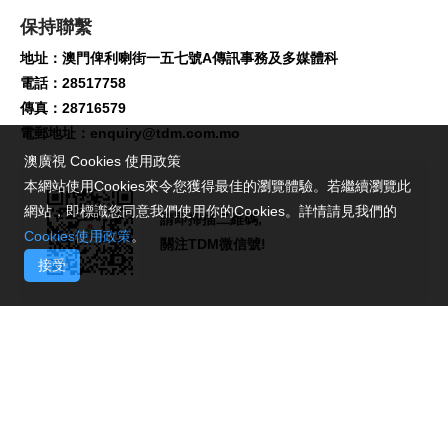
保持聯繫
地址：澳門俾利喇街一五七號A傳訊事務及多媒體科
電話：28517758
傳真：28716579
電郵地址：
enquiry@tdm.com.mo
澳廣視 Cookies 使用政策
本網站使用Cookies來令您獲得最佳的瀏覽體驗。若繼續瀏覽此
網站，即標識您同意我們使用你的Cookies。詳情請見我們的
請即掃描二維碼,
Cookies使用政策
。
關注TDM微信號!
接受