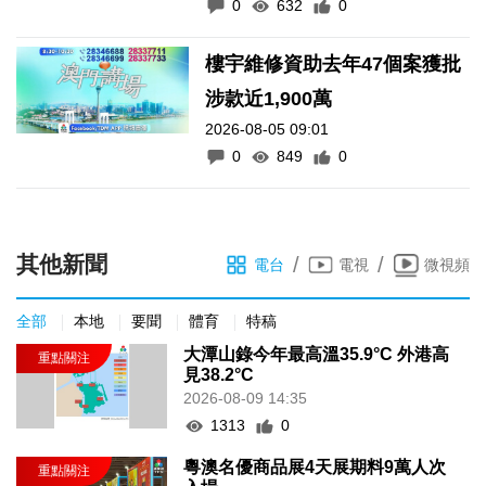
0
632
0
樓宇維修資助去年47個案獲批
涉款近1,900萬
2026-08-05 09:01
0
849
0
其他新聞
/
/
電台
電視
微視頻
全部
本地
要聞
體育
特稿
大潭山錄今年最高溫35.9°C 外港高
見38.2°C
2026-08-09 14:35
1313
0
粵澳名優商品展4天展期料9萬人次