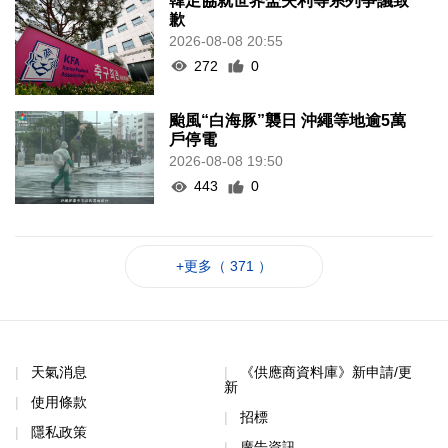
韓足協就世界盃失利等系列爭議致
歉
2026-08-08 20:55
272
0
颱風“白海豚”襲日 沖繩等地逾5萬
戶停電
2026-08-08 19:50
443
0
+更多（ 371 ）
天氣消息
《供應商資料庫》新申請/更
新
使用條款
招標
隱私政策
廣告資訊