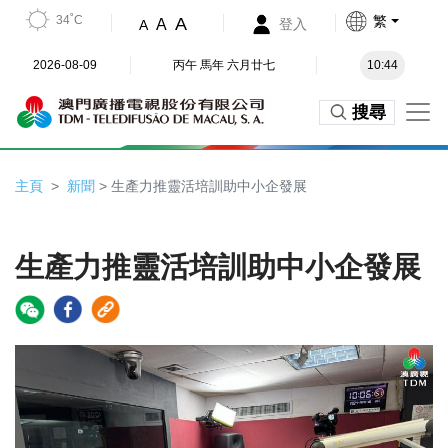
34˚C
繁
A
A
登入
A
2026-08-09
丙午 馬年 六月廿七
10:44
搜尋
主頁
新聞
> 生產力推靈活培訓助中小企發展
生產力推靈活培訓助中小企發展