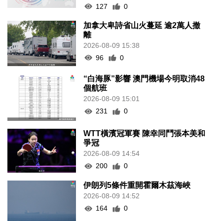
127
0
加拿大卑詩省山火蔓延 逾2萬人撤
離
2026-08-09 15:38
96
0
“白海豚”影響 澳門機場今明取消48
個航班
2026-08-09 15:01
231
0
WTT橫濱冠軍賽 陳幸同鬥張本美和
爭冠
2026-08-09 14:54
200
0
伊朗列5條件重開霍爾木茲海峽
2026-08-09 14:52
164
0