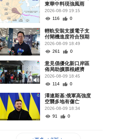
東華中料現強風雨
2026-08-09 19:15
116
0
輕軌安裝支援電子支
付閘機進度符合預期
2026-08-09 18:49
261
0
意見倡優化新口岸區
佈局助擴票根經濟
2026-08-09 18:45
114
0
澤連斯基:俄軍高強度
空襲多地有傷亡
2026-08-09 18:34
91
0
陳子勁冀落區溝通納
民意成新常態