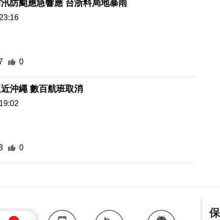
汛防颱應急響應 台浙料局地暴雨
23:16
7
0
逼近沖繩 數百航班取消
19:02
3
0
保