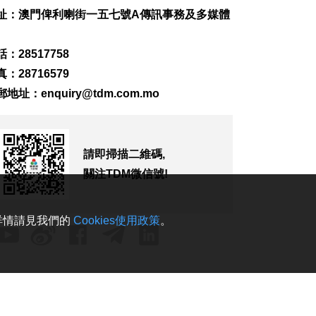
人被困
址：澳門俾利喇街一五七號A傳訊事務及多媒體
2026-08-09 16:03
152
0
：28517758
加拿大卑詩省山火蔓
：28716579
延 逾2萬人撤離
2026-08-09 15:38
郵地址：
enquiry@tdm.com.mo
115
0
“白海豚”影響 澳門機
場今明取消48個航班
請即掃描二維碼,
2026-08-09 15:01
關注TDM微信號!
277
0
WTT橫濱冠軍賽 陳幸
。詳情請見我們的
Cookies使用政策
。
同鬥張本美和爭冠
2026-08-09 14:54
243
0
伊朗列5條件重開霍爾
木茲海峽
2026-08-09 14:52