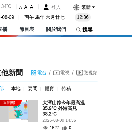
34˚C
A
登入
繁體
A
A
-08-09
丙午 馬年 六月廿七
12:36
直播
節目表
關於我們
搜尋
其他新聞
/
/
電台
電視
微視頻
部
本地
要聞
體育
特稿
大潭山錄今年最高溫
35.9°C 外港高見
38.2°C
2026-08-09 14:35
1527
0