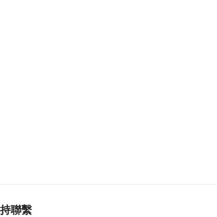
2026-08-09 17:15
305
0
菲受“白海豚”等極端
天氣侵襲6死7傷
2026-08-09 17:07
128
0
泰國:高度重視中國遊
客體驗 續完善產品服
務
2026-08-09 17:00
171
0
第16號颱風“琵鷺” 西
北太平洋生成
2026-08-09 16:44
358
0
日長野縣泥石流致道
持聯繫
路無法通行 料約390