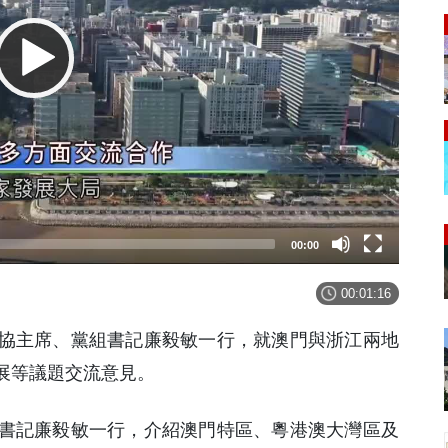
00:00
00:01:16
協主席、黨組書記廉毅敏一行，就澳門與浙江兩地
展等議題交流意見。
書記廉毅敏一行，介紹澳門特區、粵港澳大灣區及