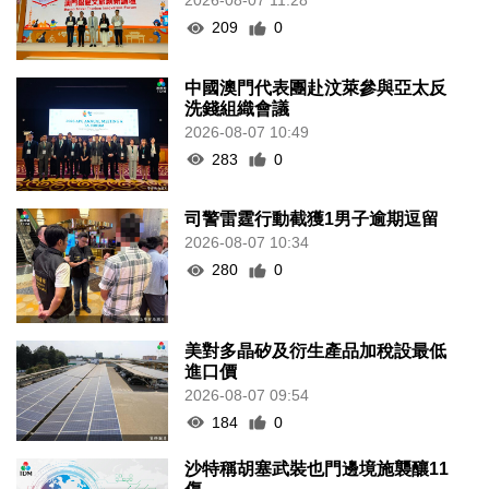
2026-08-07 11:28
209
0
中國澳門代表團赴汶萊參與亞太反
洗錢組織會議
2026-08-07 10:49
283
0
司警雷霆行動截獲1男子逾期逗留
2026-08-07 10:34
280
0
美對多晶矽及衍生產品加稅設最低
進口價
2026-08-07 09:54
184
0
沙特稱胡塞武裝也門邊境施襲釀11