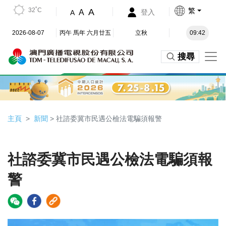
32˚C
繁
A
A
登入
A
2026-08-07
丙午 馬年 六月廿五
立秋
09:42
搜尋
主頁
新聞
> 社諮委冀市民遇公檢法電騙須報警
社諮委冀市民遇公檢法電騙須報
警
Video