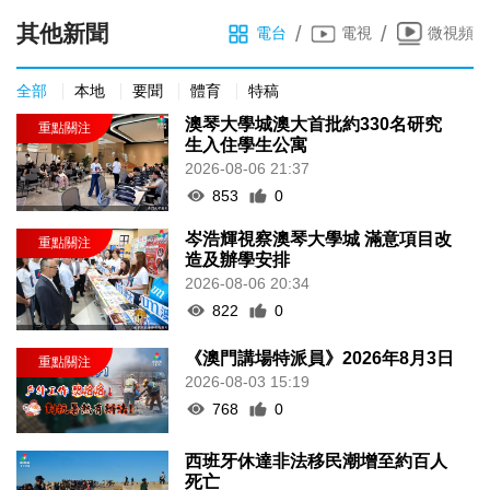
其他新聞
/
/
電台
電視
微視頻
全部
本地
要聞
體育
特稿
澳琴大學城澳大首批約330名研究
生入住學生公寓
2026-08-06 21:37
853
0
岑浩輝視察澳琴大學城 滿意項目改
造及辦學安排
2026-08-06 20:34
822
0
《澳門講場特派員》2026年8月3日
2026-08-03 15:19
768
0
西班牙休達非法移民潮增至約百人
死亡