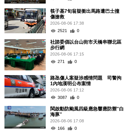
筷子基7旬翁疑衝出馬路遭巴士撞
傷搶救
2026-08-06 17:38
2521
0
社諮委倡以台山街市天橋串聯北區
步行網
2026-08-06 17:15
271
0
路氹傷人案疑涉感情問題 司警拘
1內地漢明公布案情
2026-08-06 17:12
3087
0
閩啟動防颱風四級應急響應防禦“白
海豚”
2026-08-06 17:08
166
0