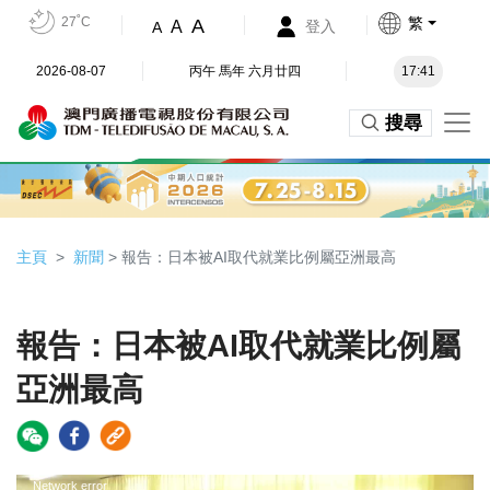
27˚C
繁
A
A
登入
A
2026-08-07
丙午 馬年 六月廿四
17:41
搜尋
主頁
新聞
> 報告：日本被AI取代就業比例屬亞洲最高
報告：日本被AI取代就業比例屬
亞洲最高
Video
Network error