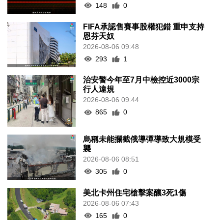
148
0
FIFA承認售賽事股權犯錯 重申支持
恩芬天奴
2026-08-06 09:48
293
1
治安警今年至7月中檢控近3000宗
行人違規
2026-08-06 09:44
865
0
烏稱未能攔截俄導彈導致大規模受
襲
2026-08-06 08:51
305
0
美北卡州住宅槍擊案釀3死1傷
2026-08-06 07:43
165
0