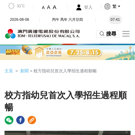
31˚C
繁
A
A
登入
A
2026-08-06
丙午 馬年 六月廿四
07:41
搜尋
主頁
新聞
> 校方指幼兒首次入學招生過程順暢
校方指幼兒首次入學招生過程順
暢
Video