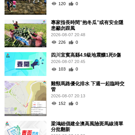
120
0
專家指長時間”抱冬瓜”或有安全隱
患籲勿跟風
2026-08-07 20:48
226
0
四川宜賓高縣4.9級地震釀1死6傷
2026-08-07 20:45
103
0
雞頸馬路優化排水 下週一起臨時交
管
2026-08-07 20:13
152
0
梁鴻細倡建全澳高風險斑馬線清單
分批翻新