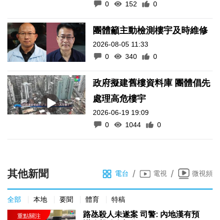
0
152
0
團體籲主動檢測樓宇及時維修
2026-08-05 11:33
0
340
0
政府擬建舊樓資料庫 團體倡先
處理高危樓宇
2026-06-19 19:09
0
1044
0
其他新聞
/
/
電台
電視
微視頻
全部
本地
要聞
體育
特稿
路氹殺人未遂案 司警: 內地漢有預