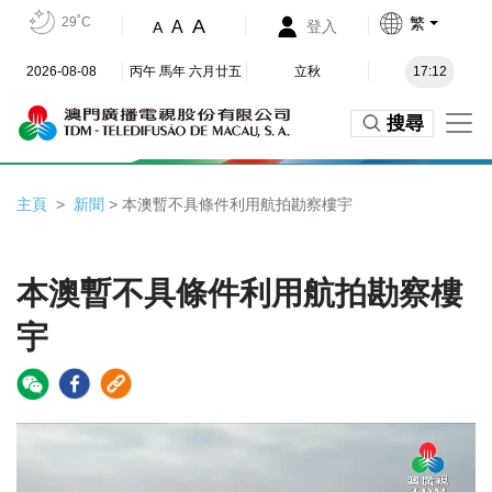
29˚C
繁
A
A
登入
A
2026-08-08
丙午 馬年 六月廿五
立秋
17:12
搜尋
主頁
新聞
> 本澳暫不具條件利用航拍勘察樓宇
本澳暫不具條件利用航拍勘察樓
宇
Video
Player